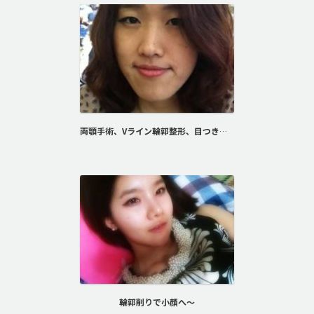
両顎手術、Vライン輪郭整形、目つき矯正術、目尻切開、タレ目整形、額脂肪移植の整形体験談です！
輪郭削りで小顔へ～