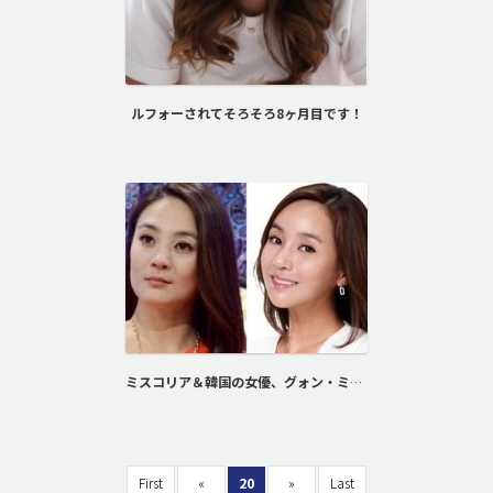
ルフォーされてそろそろ8ヶ月目です！
ミスコリア＆韓国の女優、グォン・ミンジュンさんの整形実例
First
«
20
»
Last