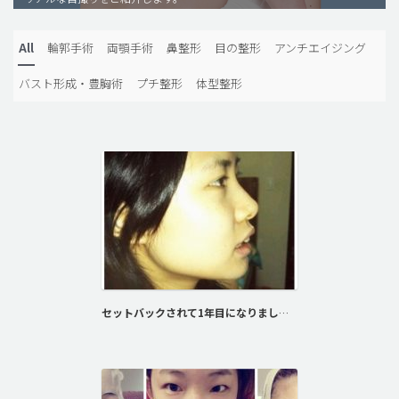
脂肪吸引 (大容量)
All
輪郭手術
両顎手術
鼻整形
目の整形
アンチエイジング
メンズ整形
バスト形成・豊胸術
プチ整形
体型整形
idリアルストーリー
idニュース
病院紹介
安全整形
料金一覧
ご相談のお問い合わせ
セットバックされて1年目になりましたよ～！