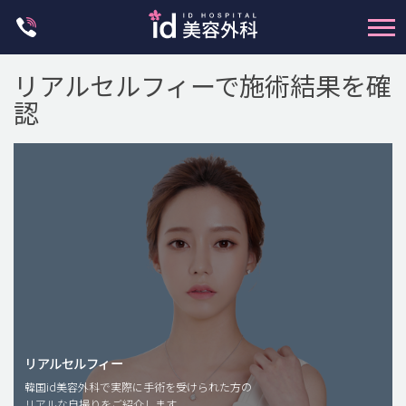
Skip
to
content
リアルセルフィーで施術結果を確
認
輪郭整形
両顎手術
鼻整形
二重・目元整形
脂肪注入(アンチエイジング)
リアルセルフィー
豊胸手術・バストアップ
韓国id美容外科で実際に手術を受けられた方の
リアルな自撮りをご紹介します。
プチ整形