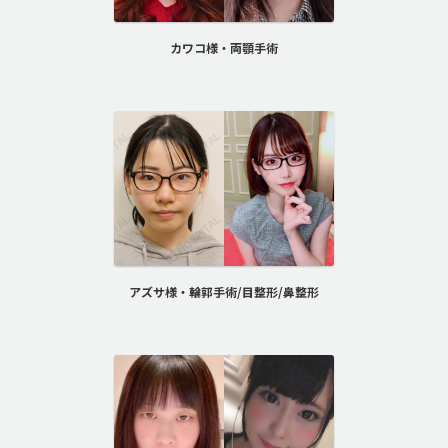
カワコ様・両顎手術
アズサ様・輪郭手術/目整形/鼻整形