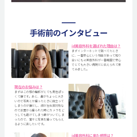
手術前のインタビュー
id美容外科を選ばれた理由は？
まずインターネットで調べてたとき
に、一番安心という項目があって知り
合いにも id美容外科が一番韓国で安心
でとても大きい病院だと伝えられて来
てみました。
現在のお悩みは？
まずはこの顎の輪郭がとても男性ぽっ
くて嫌です。あと、鼻がちょっと大き
いので写真とか撮ったときに目立って
しまうのが嫌だし、顔が左右非対称な
ので正面から撮られた時にカ メラをど
うしても避けてしまう癖がついてし ま
ったので、堂々と写真を撮ってもらえ
るように直したいです。
id美容外科に来た感想は？