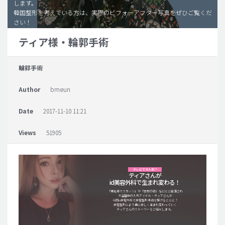
します。
韓国整形を考えている方は、実際のビフォーアフター写真をぜひご覧くだ
脂肪吸引 (大容量)
さい！
メンズ整形
ティア様・輪郭手術
idリアルストーリー
輪郭手術
idニュース
病院紹介
Author
bmeun
安全整形
Date
2017-11-10 11:21
料金一覧
Views
51905
ご相談のお問い合わせ
テレビで大人気!!
ティアさんが
id美容外科で生まれ変わる！
「恵比寿マスカッツ」や「志村の夜」などにご出演され
大活躍中の人気アイドル・ティアさんが
今回id美容外科で美容整形手術を受けることに！
美容整形により更に美しく生まれ変わっていく
ティアさんのストーリーをご紹介します。