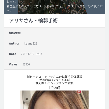
します。
韓国整形を考えている方は、実際のビフォーアフター写真をぜひご覧くだ
脂肪吸引 (大容量)
さい！
メンズ整形
アリサさん・輪郭手術
idリアルストーリー
輪郭手術
idニュース
病院紹介
Author
kaana218
安全整形
Date
2017-12-07 13:13
料金一覧
Views
51356
ご相談のお問い合わせ
idビーナス アリサさんの輪郭手術体験談
手術内容：Vライン形成
執刀医：イム・ジョンウ院長
[手術前]