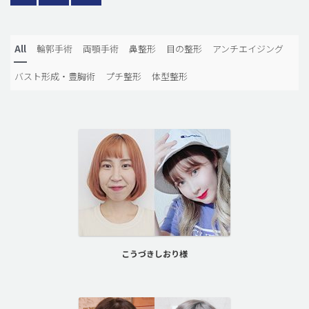
All
輪郭手術
両顎手術
鼻整形
目の整形
アンチエイジング
バスト形成・豊胸術
プチ整形
体型整形
こうづきしおり様