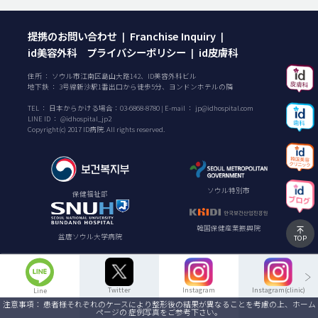
提携のお問い合わせ
Franchise Inquiry
|
|
id美容外科 プライバシーポリシー
id皮膚科
|
住所 ： ソウル市江南区島山大路142、ID美容外科ビル
地下鉄 ： 3号線新沙駅1番出口から徒歩5分、ヨンドンホテルの隣
TEL ：
日本からかける場合：
03-6868-8780
| E-mail ：
jp@idhospital.com
LINE ID ： @idhospital_jp2
Copyright(c) 2017 ID病院. All rights reserved.
ソウル特別市
保健福祉部
韓国保健産業振興院
盆唐ソウル大学病院
TOP
Twitter
Instagram
Instagram(clinic)
Line
注意事項： 患者様それぞれのケースにより整形後の結果が異なることを考慮の上、ホーム
ページの 症例写真をご参考下さい。