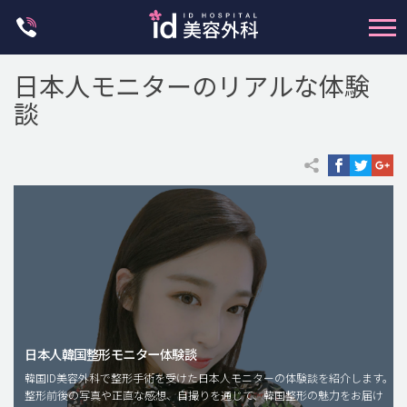
Skip
to
content
日本人モニターのリアルな体験
談
輪郭整形
両顎手術
鼻整形
二重・目元整形
脂肪注入(アンチエイジング)
日本人韓国整形モニター体験談
豊胸手術・バストアップ
韓国ID美容外科で整形手術を受けた日本人モニターの体験談を紹介します。
整形前後の写真や正直な感想、自撮りを通じて、韓国整形の魅力をお届け
プチ整形