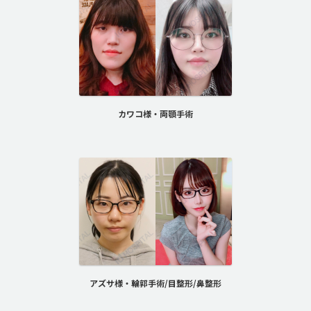
カワコ様・両顎手術
アズサ様・輪郭手術/目整形/鼻整形