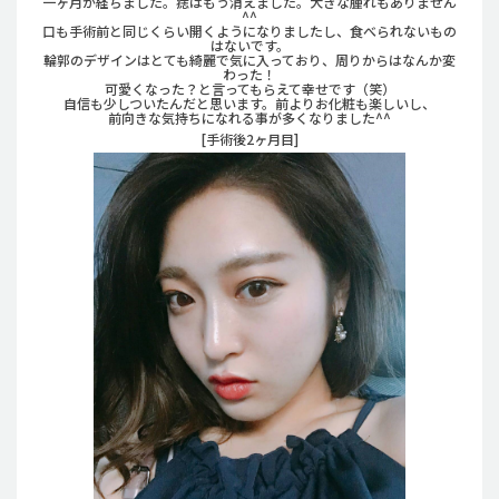
一ヶ月が経ちました。痣はもう消えました。大きな腫れもありません
^^
口も手術前と同じくらい開くようになりましたし、食べられないもの
はないです。
輪郭のデザインはとても綺麗で気に入っており、周りからはなんか変
わった！
可愛くなった？と言ってもらえて幸せです（笑）
自信も少しついたんだと思います。前よりお化粧も楽しいし、
前向きな気持ちになれる事が多くなりました^^
[手術後2ヶ月目]