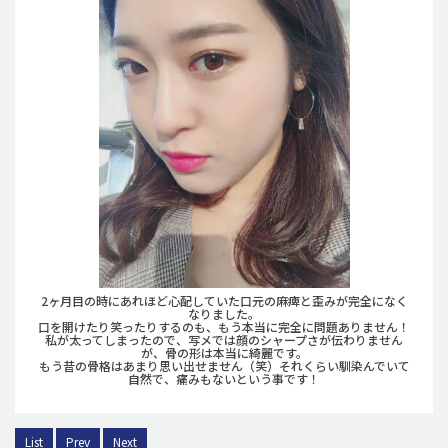
2ヶ月目の時にあれほど心配していた口元の麻痺と歪みが完全になく
なりました。
口を開けたり笑ったりするのも、もう本当に完全に問題ありません！
私が太ってしまったので、写メでは顔のシャープさが伝わりません
が、骨の形は本当に綺麗です。
もう昔の骨格はあまり思い出せません（笑）それくらい馴染んでいて
自然で、痛みもないという事です！
List
Prev
Next