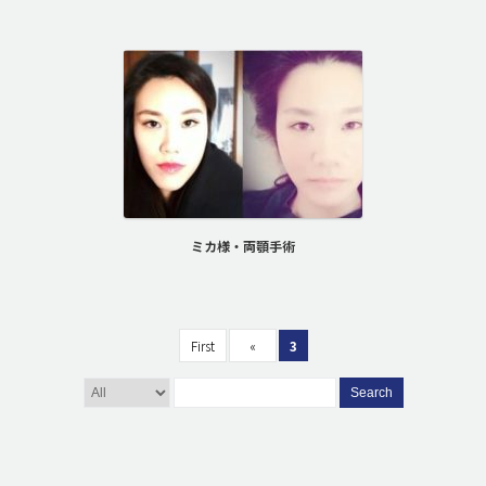
ミカ様・両顎手術
First
«
3
Search