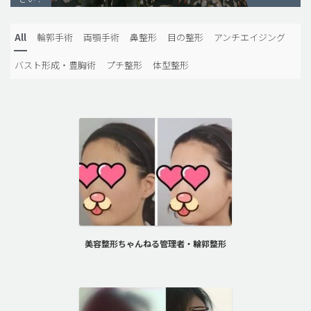
脂肪吸引 (大容量)
All
輪郭手術
両顎手術
鼻整形
目の整形
アンチエイジング
メンズ整形
バスト形成・豊胸術
プチ整形
体型整形
idリアルストーリー
idニュース
病院紹介
安全整形
料金一覧
ご相談のお問い合わせ
美容整形ちゃんねる管理者・輪郭整形