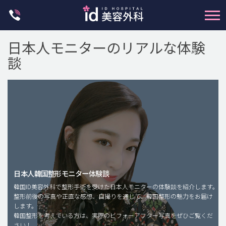
Skip
to
content
日本人モニターのリアルな体験
談
輪郭整形
両顎手術
鼻整形
日本人韓国整形モニター体験談
二重・目元整形
韓国ID美容外科で整形手術を受けた日本人モニターの体験談を紹介します。
脂肪注入(アンチエイジング)
整形前後の写真や正直な感想、自撮りを通じて、韓国整形の魅力をお届け
します。
豊胸手術・バストアップ
韓国整形を考えている方は、実際のビフォーアフター写真をぜひご覧くだ
さい！
プチ整形