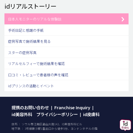
idリアルストーリー
日本人モニターのリアルな体験談
手術日記と感謝の手紙
症例写真で施術結果を見る
スターの症例写真
リアルセルフィーで施術結果を確認
口コミ・レビューで患者様の声を確認
idプリンスの活動とイベント
提携のお問い合わせ
Franchise Inquiry
|
|
id美容外科 プライバシーポリシー
id皮膚科
|
住所 ： ソウル市江南区島山大路142、ID美容外科ビル
地下鉄 ： 3号線新沙駅1番出口から徒歩5分、ヨンドンホテルの隣