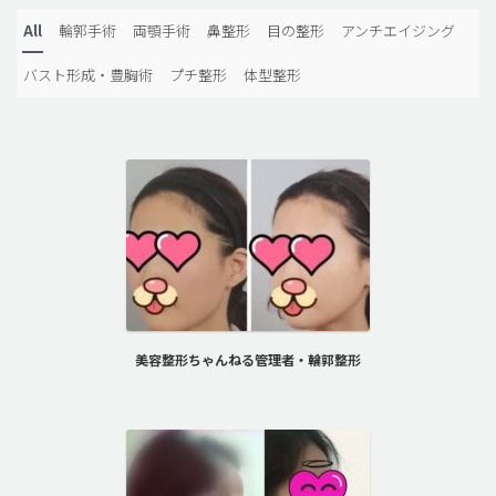
All
輪郭手術
両顎手術
鼻整形
目の整形
アンチエイジング
バスト形成・豊胸術
プチ整形
体型整形
美容整形ちゃんねる管理者・輪郭整形