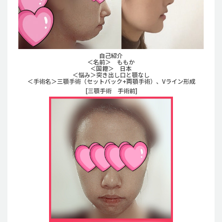
自己紹介
＜名前＞ ももか
＜国籍＞ 日本
＜悩み＞突き出し口と顎なし
＜手術名＞三顎手術（セットバック+両顎手術）、Vライン形成
[三顎手術 手術前]