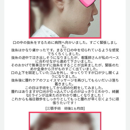
口の中の抜糸をするために病院へ向かいました。すごく緊張しまし
た。
抜糸はかなり痛かったです。まるで口の中を切られているような感覚
でちくちくしました。
抜糸の途中で泣き出しそうになりましたが、看護師さんが私のペース
に合わせながら進めて下さいました。
そのおかげで無事泣かずに抜糸をすることが出来ましたが、緊張のた
めか全身から汗がものすごく出ていました。
口の上下を固定していたゴムを外し、ゆっくりですが口が少し開くよ
うになりました。
抜糸後に腫れケアのフェイスマッサージを再びしてもらいだいぶ落ち
着きました。
この日は手術をしてから初の化粧をしてみました。
腫れはありますが口元が引っ込んでいるのがはっきりとわかり、綺麗
なEラインが出来たのがわかり嬉しくなりました！
これからも毎日散歩をしっかりとしてもっと腫れが早く引くように頑
張りたいです！
[三顎手術 術後1ヵ月目]