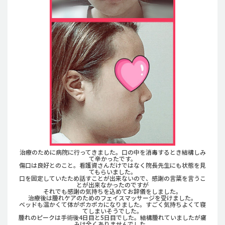
治療のために病院に行ってきました。口の中を消毒するとき結構しみ
て辛かったです。
傷口は良好とのこと。看護資さんだけではなく院長先生にも状態を見
てもらいました。
口を固定していたため話すことが出来ないので、感謝の言葉を言うこ
とが出来なかったのですが
それでも感謝の気持ちを込めてお辞儀をしました。
治療後は腫れケアのためのフェイスマッサージを受けました。
ベッドも温かくて体がポカポカになりました。すごく気持ちよくて寝
てしまいそうでした。
腫れのピークは手術後4日目と5日目でした。結構腫れていましたが痛
みは全くありませんでした。