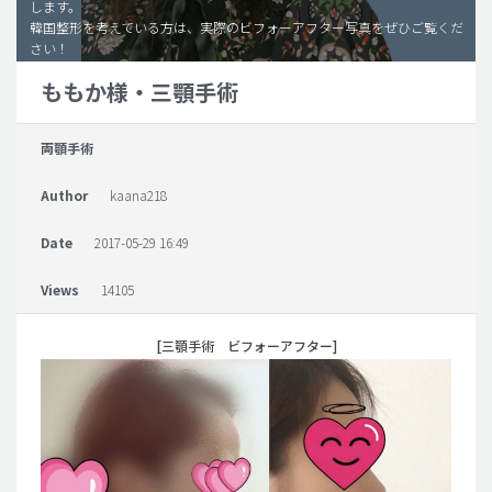
します。
韓国整形を考えている方は、実際のビフォーアフター写真をぜひご覧くだ
脂肪吸引 (大容量)
さい！
メンズ整形
ももか様・三顎手術
idリアルストーリー
両顎手術
idニュース
病院紹介
Author
kaana218
安全整形
Date
2017-05-29 16:49
料金一覧
Views
14105
ご相談のお問い合わせ
[三顎手術 ビフォーアフター]