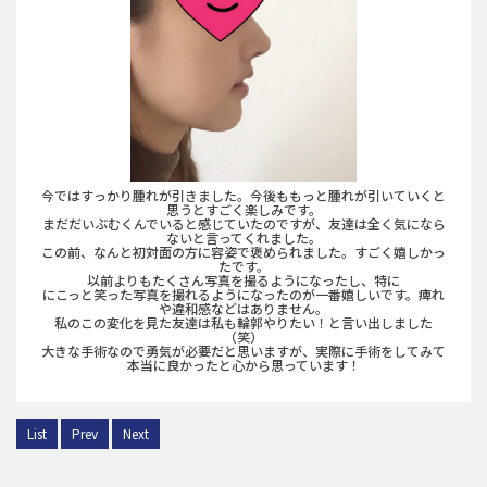
今ではすっかり腫れが引きました。今後ももっと腫れが引いていくと
思うとすごく楽しみです。
まだだいぶむくんでいると感じていたのですが、友達は全く気になら
ないと言ってくれました。
この前、なんと初対面の方に容姿で褒められました。すごく嬉しかっ
たです。
以前よりもたくさん写真を撮るようになったし、特に
にこっと笑った写真を撮れるようになったのが一番嬉しいです。痺れ
や違和感などはありません。
私のこの変化を見た友達は私も輪郭やりたい！と言い出しました
（笑）
大きな手術なので勇気が必要だと思いますが、実際に手術をしてみて
本当に良かったと心から思っています！
List
Prev
Next