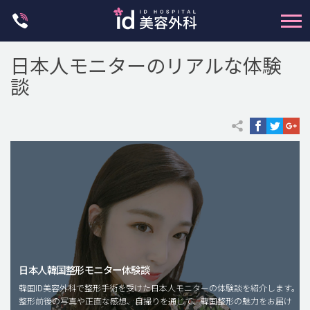
Skip
to
content
日本人モニターのリアルな体験
談
輪郭整形
両顎手術
鼻整形
二重・目元整形
脂肪注入(アンチエイジング)
日本人韓国整形モニター体験談
豊胸手術・バストアップ
韓国ID美容外科で整形手術を受けた日本人モニターの体験談を紹介します。
整形前後の写真や正直な感想、自撮りを通じて、韓国整形の魅力をお届け
プチ整形