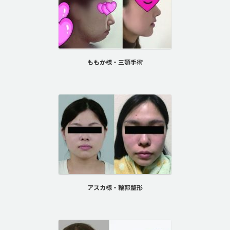
ももか様・三顎手術
アスカ様・輪郭整形