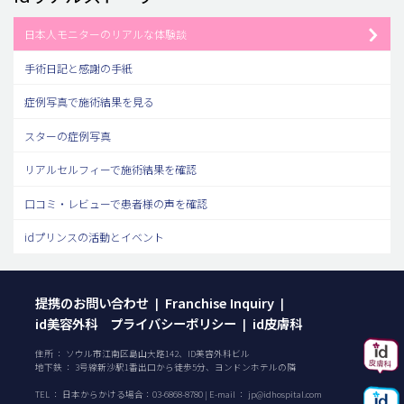
日本人モニターのリアルな体験談
手術日記と感謝の手紙
症例写真で施術結果を見る
スターの症例写真
リアルセルフィーで施術結果を確認
口コミ・レビューで患者様の声を確認
idプリンスの活動とイベント
提携のお問い合わせ
Franchise Inquiry
|
|
id美容外科 プライバシーポリシー
id皮膚科
|
住所 ： ソウル市江南区島山大路142、ID美容外科ビル
地下鉄 ： 3号線新沙駅1番出口から徒歩5分、ヨンドンホテルの隣
TEL ：
日本からかける場合：
03-6868-8780
| E-mail ：
jp@idhospital.com