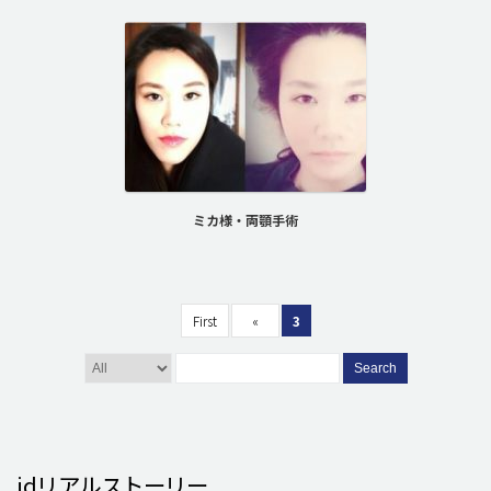
ミカ様・両顎手術
First
«
3
Search
idリアルストーリー