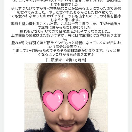
ついにウェイパーを取り外す日がやって来ました！取り外した瞬間は
とても快感でした！
少しずつだけですが食べ物を噛むことが出来るようになったのでお粥
を食べてみました。やっと食べれたちゃんとした食べ物です。
でも食べれなかったおかげでダイエットも出来たのでこの体型を維持
しようと思います。
輪郭も整い痩せることも出来、これは一石二鳥でした。手術を頑張っ
て本当に良かったなと感じました。
腫れもかなり引いてきて日常生活がしやすくなりました。
上の歯茎の感覚はまだ鈍いですが、特に日常生活には支障はありませ
ん。
腫れが引けば引くほど顎ラインがもっと綺麗になっていくのが目にわ
かり気分は最高です。
手術して1ヶ月経ったのでそろそろ歯科矯正が始まります。もっと良
くなるようこれからも頑張ります♪
[三顎手術 術後2ヵ月目]