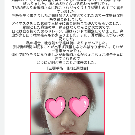
終わりました。ほんの3秒くらいで終わった感じです。
手術が終わり看護師さんに起こされびっくり！手術後ものすごく震え
ていました。
呼吸も辛く驚きましたが看護師さんが支えてくれたので一生懸命深呼
吸を繰り返しました。
アイマスクをした状態で車椅子に乗り病棟まで運んでもらいました。
朦朧とした意識の中、痛みはなくなんとか大丈夫です。
口には血を抜くためのドレーン、顔はバンドで固定していました。鼻
血が少し出て喉の痛みも多少ありました。また、耳が聞こえづらい状
況でした。
私の場合、吐き気や頭痛は特にありませんでした。
手術後6時間は眠ることが出来ず我慢しなければなりません。それが
一番辛かったです。
途中で眠りそうになりましたが看護師さんがちょこちょこ様子を見に
きてくれるので
どうにか耐え抜くことが出来ました。
[三顎手術 術後1週間目]