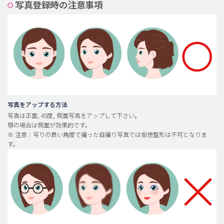
写真登録時の注意事項
脂肪吸引 (大容量)
メンズ整形
idリアルストーリー
idニュース
病院紹介
安全整形
写真をアップする方法
写真は正面, 45度, 側面写真をアップして下さい。
料金一覧
顎の場合は側面が効果的です。
※ 注意：写りの良い角度で撮った自撮り写真では仮想整形は不可となりま
ご相談のお問い合わせ
す。