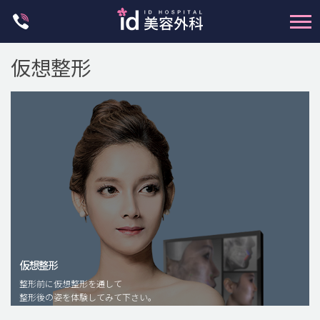
Skip
to
content
仮想整形
輪郭整形
両顎手術
鼻整形
二重・目元整形
仮想整形
脂肪注入(アンチエイジング)
整形前に仮想整形を通して
豊胸手術・バストアップ
整形後の姿を体験してみて下さい。
プチ整形