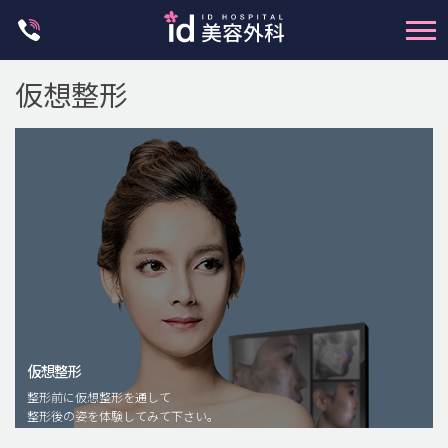
Skip
to
content
仮想整形
輪郭整形
両顎手術
鼻整形
二重・目元整形
仮想整形
脂肪注入(アンチエイジング)
整形前に仮想整形を通して
豊胸手術・バストアップ
整形後の姿を体験してみて下さい。
プチ整形