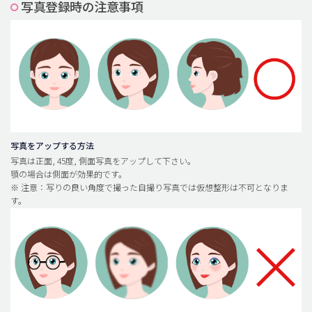
写真登録時の注意事項
脂肪吸引 (大容量)
メンズ整形
idリアルストーリー
idニュース
病院紹介
安全整形
写真をアップする方法
写真は正面, 45度, 側面写真をアップして下さい。
料金一覧
顎の場合は側面が効果的です。
※ 注意：写りの良い角度で撮った自撮り写真では仮想整形は不可となりま
ご相談のお問い合わせ
す。