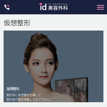
Skip
to
content
仮想整形
輪郭整形
両顎手術
鼻整形
二重・目元整形
仮想整形
脂肪注入(アンチエイジング)
整形前に仮想整形を通して
豊胸手術・バストアップ
整形後の姿を体験してみて下さい。
プチ整形