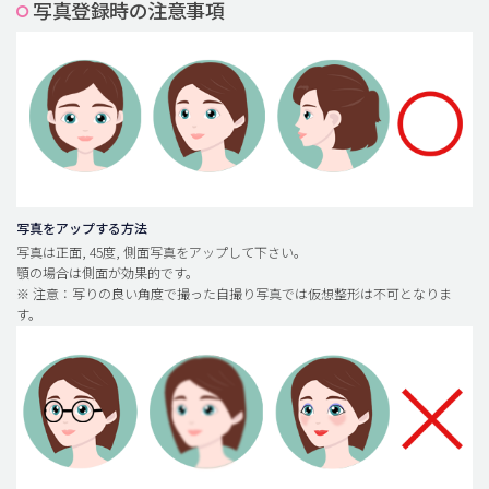
写真登録時の注意事項
脂肪吸引 (大容量)
メンズ整形
idリアルストーリー
idニュース
病院紹介
安全整形
写真をアップする方法
写真は正面, 45度, 側面写真をアップして下さい。
料金一覧
顎の場合は側面が効果的です。
※ 注意：写りの良い角度で撮った自撮り写真では仮想整形は不可となりま
ご相談のお問い合わせ
す。