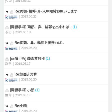
yuto
|
2019.06.21
Re:両顎･輪郭･鼻･人中短縮お願いします
|
2019.06.25
[両顎手術]
両顎、鼻、輪郭を出来れば...
(1)
るる
|
2019.06.18
Re:両顎、鼻、輪郭を出来れば...
|
2019.06.20
[両顎手術]
顔面非対称
(1)
あき
|
2019.06.17
Re:顔面非対称
|
2019.06.20
[両顎手術]
小顔
(1)
優介
|
2019.06.15
Re:小顔
|
2019.06.20