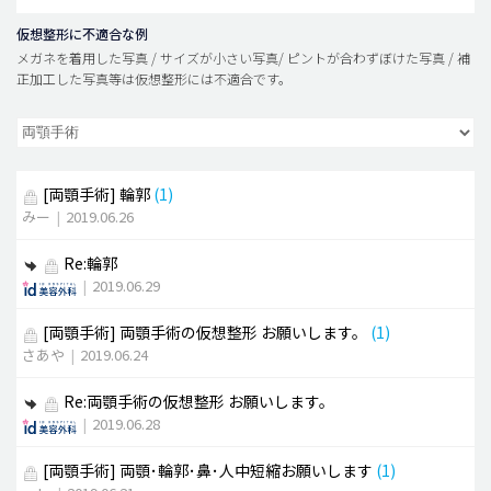
仮想整形に不適合な例
メガネを着用した写真 / サイズが小さい写真/ ピントが合わずぼけた写真 / 補
正加工した写真等は仮想整形には不適合です。
[両顎手術]
輪郭
(1)
みー
|
2019.06.26
Re:輪郭
|
2019.06.29
[両顎手術]
両顎手術の仮想整形 お願いします。
(1)
さあや
|
2019.06.24
Re:両顎手術の仮想整形 お願いします。
|
2019.06.28
[両顎手術]
両顎･輪郭･鼻･人中短縮お願いします
(1)