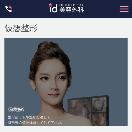
Skip
to
content
仮想整形
輪郭整形
両顎手術
鼻整形
二重・目元整形
仮想整形
脂肪注入(アンチエイジング)
整形前に仮想整形を通して
豊胸手術・バストアップ
整形後の姿を体験してみて下さい。
プチ整形