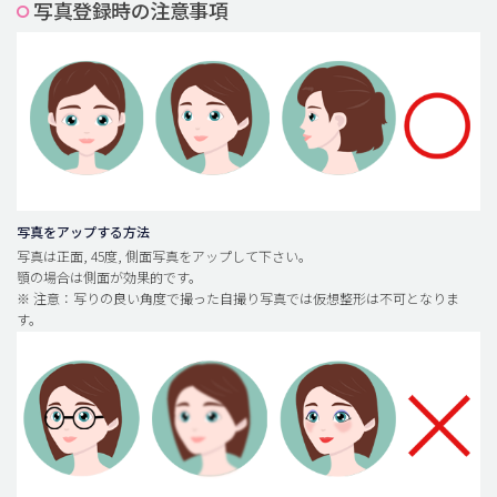
写真登録時の注意事項
脂肪吸引 (大容量)
メンズ整形
idリアルストーリー
idニュース
病院紹介
安全整形
写真をアップする方法
写真は正面, 45度, 側面写真をアップして下さい。
料金一覧
顎の場合は側面が効果的です。
※ 注意：写りの良い角度で撮った自撮り写真では仮想整形は不可となりま
ご相談のお問い合わせ
す。