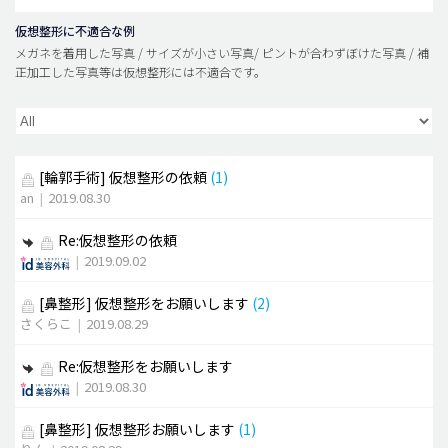
仮想整形に不適合な例
メガネを着用した写真 / サイズが小さい写真/ ピントが合わずぼけた写真 / 補
正加工した写真等は仮想整形には不適合です。
[輪郭手術]
仮想整形の依頼
(1)
an
|
2019.08.30
Re:仮想整形の依頼
|
2019.09.02
[鼻整形]
仮想整形をお願いします
(2)
さくらこ
|
2019.08.29
Re:仮想整形をお願いします
|
2019.08.30
[鼻整形]
仮想整形お願いします
(1)