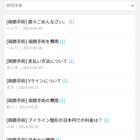
脂肪吸引 (大容量)
[両顎手術]
度々ごめんなさい。
(1)
メンズ整形
へんり
|
2014.04.30
idリアルストーリー
[両顎手術]
両顎手術を費用
(1)
idニュース
へんり
|
2014.04.28
病院紹介
[両顎手術]
支払い方法について
(1)
安全整形
ゆんゆ
|
2014.04.24
料金一覧
[両顎手術]
Vラインについて
(1)
ご相談のお問い合わせ
きき
|
2014.04.23
[両顎手術]
両顎手術の費用
(1)
あい
|
2014.04.21
[両顎手術]
ブイライン整形の日本円での料金は？
(1)
ふみ
|
2014.04.18
[両顎手術]
日本から韓国
(1)