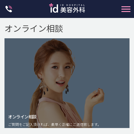
Skip
to
content
オンライン相談
輪郭整形
両顎手術
鼻整形
二重・目元整形
脂肪注入(アンチエイジング)
オンライン相談
豊胸手術・バストアップ
ご質問をご記入頂ければ、素早く正確にご返信致します。
プチ整形