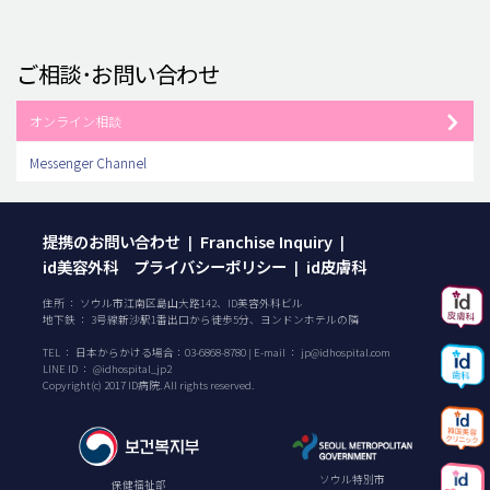
ご相談･お問い合わせ
オンライン相談
Messenger Channel
提携のお問い合わせ
Franchise Inquiry
|
|
id美容外科 プライバシーポリシー
id皮膚科
|
住所 ： ソウル市江南区島山大路142、ID美容外科ビル
地下鉄 ： 3号線新沙駅1番出口から徒歩5分、ヨンドンホテルの隣
TEL ：
日本からかける場合：
03-6868-8780
| E-mail ：
jp@idhospital.com
LINE ID ： @idhospital_jp2
Copyright(c) 2017 ID病院. All rights reserved.
ソウル特別市
保健福祉部