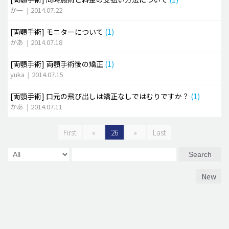
かー
|
2014.07.22
[両顎手術]
モニターについて
(1)
かあ
|
2014.07.18
[両顎手術]
両顎手術後の矯正
(1)
yuka
|
2014.07.15
[両顎手術]
口元の飛び出しは矯正なしではむりですか？
(1)
かあ
|
2014.07.11
First
«
26
»
Last
Search
New