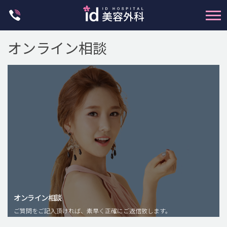
Skip
to
content
オンライン相談
輪郭整形
両顎手術
鼻整形
二重・目元整形
脂肪注入(アンチエイジング)
オンライン相談
豊胸手術・バストアップ
ご質問をご記入頂ければ、素早く正確にご返信致します。
プチ整形