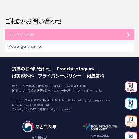
ご相談･お問い合わせ
オンライン相談
Messenger Channel
提携のお問い合わせ
Franchise Inquiry
|
|
id美容外科 プライバシーポリシー
id皮膚科
|
住所 ： ソウル市江南区島山大路142、ID美容外科ビル
地下鉄 ： 3号線新沙駅1番出口から徒歩5分、ヨンドンホテルの隣
TEL ：
日本からかける場合：
03-6868-8780
| E-mail ：
jp@idhospital.com
LINE ID ： @idhospital_jp2
Copyright(c) 2017 ID病院. All rights reserved.
ソウル特別市
保健福祉部