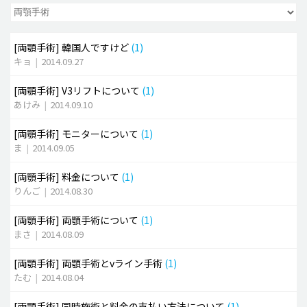
脂肪吸引 (大容量)
[両顎手術]
韓国人ですけど
(1)
メンズ整形
キョ
|
2014.09.27
idリアルストーリー
[両顎手術]
V3リフトについて
(1)
idニュース
あけみ
|
2014.09.10
病院紹介
[両顎手術]
モニターについて
(1)
安全整形
ま
|
2014.09.05
料金一覧
[両顎手術]
料金について
(1)
ご相談のお問い合わせ
りんご
|
2014.08.30
[両顎手術]
両顎手術について
(1)
まさ
|
2014.08.09
[両顎手術]
両顎手術とvライン手術
(1)
たむ
|
2014.08.04
[両顎手術]
同時施術と料金の支払い方法について
(1)