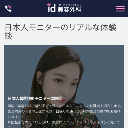
Skip
to
content
日本人モニターのリアルな体験
談
輪郭整形
両顎手術
鼻整形
日本人韓国整形モニター体験談
二重・目元整形
韓国ID美容外科で整形手術を受けた日本人モニターの体験談を紹介します。
脂肪注入(アンチエイジング)
整形前後の写真や正直な感想、自撮りを通じて、韓国整形の魅力をお届け
します。
豊胸手術・バストアップ
韓国整形を考えている方は、実際のビフォーアフター写真をぜひご覧くだ
さい！
プチ整形