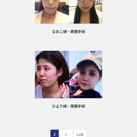
なおこ様・両顎手術
ひより様・両顎手術
1
»
Last