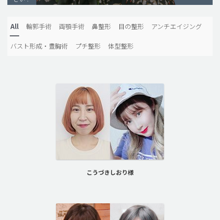
脂肪吸引 (大容量)
All
輪郭手術
両顎手術
鼻整形
目の整形
アンチエイジング
メンズ整形
バスト形成・豊胸術
プチ整形
体型整形
idリアルストーリー
idニュース
病院紹介
安全整形
料金一覧
ご相談のお問い合わせ
こうづきしおり様