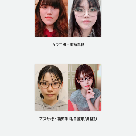
カワコ様・両顎手術
アズサ様・輪郭手術/目整形/鼻整形