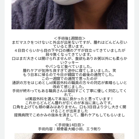
＜手術後1週間目＞
まだマスクをつけないと外出が出来ないですが、腫れはどんどん引い
ていると思います。
４日目ぐらいから目の下や口の横のアザが目立ってきていましたが
段々無くなってきています。
口はまだ大きくは開けられませんが、食欲もありお粥以外にも柔らか
いクッキー
やパンなど食べていました。
腫れケアが気持ち良すぎて途中に寝てしまいました。笑
もう日本に帰るので今日が韓国での最後の通院でした。
この一週間での通院で思ったのが
通訳の方をはじめとしid美容外科の職員の方々の対応が素晴らしいと
改めて感じました。
手術が終わってもある職員さんは毎回すごく丁寧に優しく対応してく
れて、
id美容外科を選んで本当に良かったと思っています！
これからどんどん腫れが引くのが本当に楽しみです。
口角を上げても頬の痛みはありません。口も3日目より少し大きく開
けることが出来ました
提携病院でこめかみの抜糸を済まして、腫れケアもしてもらいまし
た。
＜手術後14日目＞
手術内容：頬骨最大縮小術、エラ削り