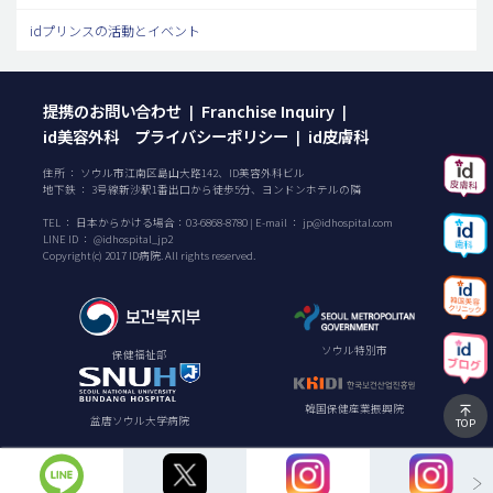
idプリンスの活動とイベント
提携のお問い合わせ
Franchise Inquiry
|
|
id美容外科 プライバシーポリシー
id皮膚科
|
住所 ： ソウル市江南区島山大路142、ID美容外科ビル
地下鉄 ： 3号線新沙駅1番出口から徒歩5分、ヨンドンホテルの隣
TEL ：
日本からかける場合：
03-6868-8780
| E-mail ：
jp@idhospital.com
LINE ID ： @idhospital_jp2
Copyright(c) 2017 ID病院. All rights reserved.
ソウル特別市
保健福祉部
韓国保健産業振興院
盆唐ソウル大学病院
TOP