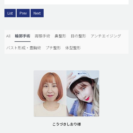
List
Prev
Next
All
輪郭手術
両顎手術
鼻整形
目の整形
アンチエイジング
バスト形成・豊胸術
プチ整形
体型整形
こうづきしおり様