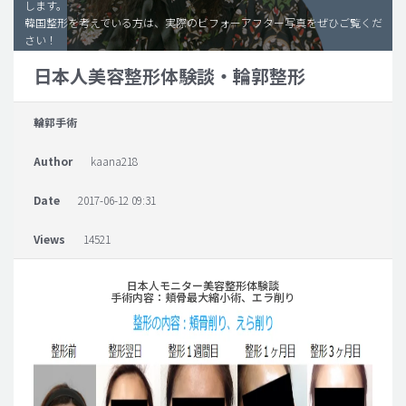
します。
韓国整形を考えている方は、実際のビフォーアフター写真をぜひご覧くだ
脂肪吸引 (大容量)
さい！
メンズ整形
日本人美容整形体験談・輪郭整形
idリアルストーリー
輪郭手術
idニュース
病院紹介
Author
kaana218
安全整形
Date
2017-06-12 09:31
料金一覧
Views
14521
ご相談のお問い合わせ
日本人モニター美容整形体験談
手術内容：頬骨最大縮小術、エラ削り