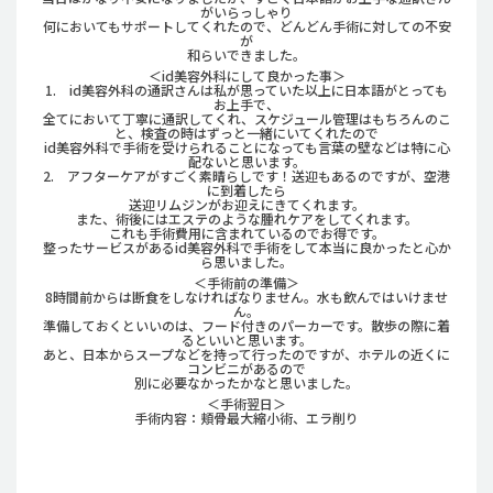
がいらっしゃり
何においてもサポートしてくれたので、どんどん手術に対しての不安
が
和らいできました。
＜id美容外科にして良かった事＞
1. id美容外科の通訳さんは私が思っていた以上に日本語がとっても
お上手で、
全てにおいて丁寧に通訳してくれ、スケジュール管理はもちろんのこ
と、検査の時はずっと一緒にいてくれたので
id美容外科で手術を受けられることになっても言葉の壁などは特に心
配ないと思います。
2. アフターケアがすごく素晴らしです！送迎もあるのですが、空港
に到着したら
送迎リムジンがお迎えにきてくれます。
また、術後にはエステのような腫れケアをしてくれます。
これも手術費用に含まれているのでお得です。
整ったサービスがあるid美容外科で手術をして本当に良かったと心か
ら思いました。
＜手術前の準備＞
8時間前からは断食をしなければなりません。水も飲んではいけませ
ん。
準備しておくといいのは、フード付きのパーカーです。散歩の際に着
るといいと思います。
あと、日本からスープなどを持って行ったのですが、ホテルの近くに
コンビニがあるので
別に必要なかったかなと思いました。
＜手術翌日＞
手術内容：頬骨最大縮小術、エラ削り