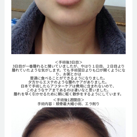
＜手術後3日目＞
3日目が一番腫れると聞いていましたが、やはり１日目、２日目より
腫れていたような気がします。でも手術翌日よりも口が開くようにな
り、お粥とかは
普通に食べることができるようになりました。
夕方からエステのような腫れケアがありました。
日本で手術したらアフターケアは費用に含まれないので、
このようなケアまであるのは凄いなと思いました。
腫れを早く引かせるために朝に軽く散歩をするようにしています。
＜手術後1週間目＞
手術内容：頬骨最大縮小術、エラ削り