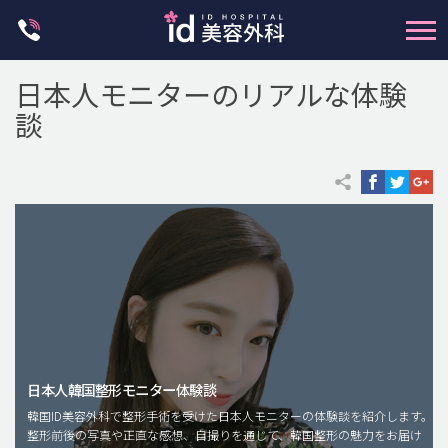
Skip
to
content
日本人モニターのリアルな体験
談
輪郭整形
両顎手術
鼻整形
二重・目元整形
脂肪注入(アンチエイジング)
日本人韓国整形モニター体験談
豊胸手術・バストアップ
韓国ID美容外科で整形手術を受けた日本人モニターの体験談を紹介します。
整形前後の写真や正直な感想、自撮りを通じて、韓国整形の魅力をお届け
プチ整形