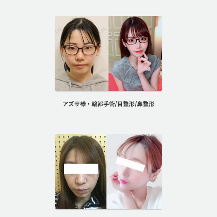
アズサ様・輪郭手術/目整形/鼻整形