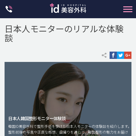
Skip
to
content
日本人モニターのリアルな体験
談
輪郭整形
両顎手術
鼻整形
二重・目元整形
脂肪注入(アンチエイジング)
日本人韓国整形モニター体験談
豊胸手術・バストアップ
韓国ID美容外科で整形手術を受けた日本人モニターの体験談を紹介します。
整形前後の写真や正直な感想、自撮りを通じて、韓国整形の魅力をお届け
プチ整形