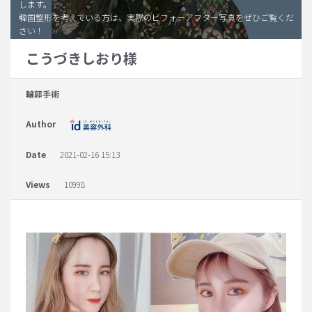
します。
韓国整形を考えている方は、実際のビフォーアフター写真をぜひご覧くだ
脂肪吸引 (大容量)
さい！
メンズ整形
こうづきしおり様
idリアルストーリー
輪郭手術
idニュース
病院紹介
Author
安全整形
Date
2021-02-16 15:13
料金一覧
Views
10998
ご相談のお問い合わせ