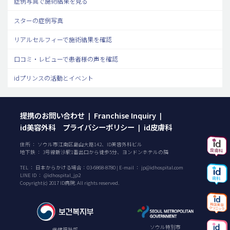
症例写真で施術結果を見る
スターの症例写真
リアルセルフィーで施術結果を確認
口コミ・レビューで患者様の声を確認
idプリンスの活動とイベント
提携のお問い合わせ
Franchise Inquiry
|
|
id美容外科 プライバシーポリシー
id皮膚科
|
住所 ： ソウル市江南区島山大路142、ID美容外科ビル
地下鉄 ： 3号線新沙駅1番出口から徒歩5分、ヨンドンホテルの隣
TEL ：
日本からかける場合：
03-6868-8780
| E-mail ：
jp@idhospital.com
LINE ID ： @idhospital_jp2
Copyright(c) 2017 ID病院. All rights reserved.
ソウル特別市
保健福祉部