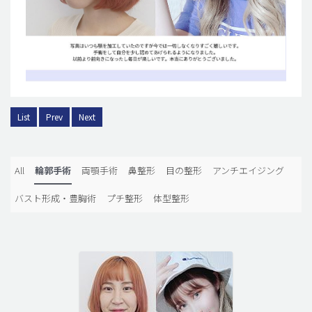
List
Prev
Next
All
輪郭手術
両顎手術
鼻整形
目の整形
アンチエイジング
バスト形成・豊胸術
プチ整形
体型整形