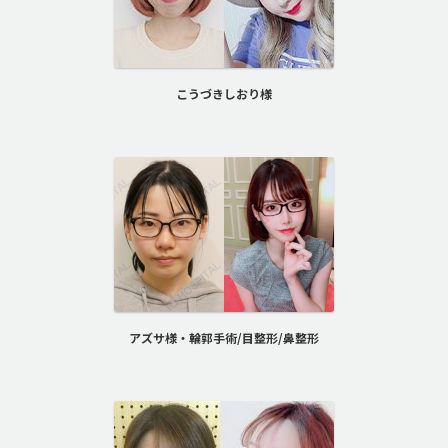
こうづきしおり様
アズサ様・輪郭手術/目整形/鼻整形