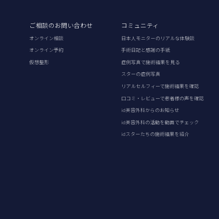
ご相談のお問い合わせ
コミュニティ
オンライン相談
日本人モニターのリアルな体験談
オンライン予約
手術日記と感謝の手紙
仮想整形
症例写真で施術結果を見る
スターの症例写真
リアルセルフィーで施術結果を確認
口コミ・レビューで患者様の声を確認
id美容外科からのお知らせ
id美容外科の活動を動画でチェック
idスターたちの施術結果を紹介