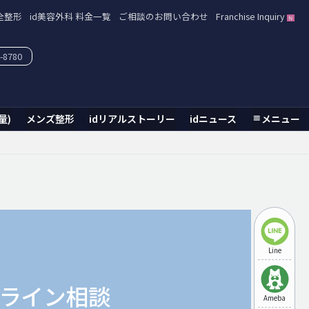
全整形
id美容外科 料金一覧
ご相談のお問い合わせ
Franchise Inquiry
-8780
量)
メンズ整形
idリアルストーリー
idニュース
メニュー
Line
ライン相談
Ameba