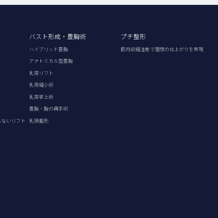
バスト形成・豊胸術
プチ整形
ハイブリッド豊胸
筋肉収縮注射で理想の仕上がりを実現
アナトミカル型豊胸
乳房リフト
乳房縮小術
乳房挙上術
豊胸・胸の再手術
らないリフト
乳頭整形