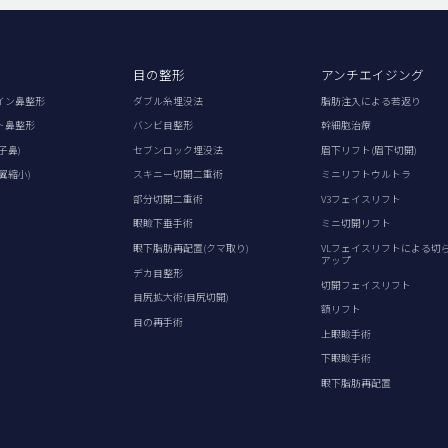
目の整形
アンチエイジング
イン鼻整形
ダブル糸埋没法
脂肪注入による若返り
ト鼻整形
バンビ目整形
幹細胞治療
子鼻)
セブンロック埋没法
眉下リフト(眉下切開)
翼縮小)
スキニー切開二重術
ミニリフトウルトラ
部分切開二重術
V3フェイスリフト
眼瞼下垂手術
ミニ切開リフト
眼下脂肪再配置(クマ取り)
VLフェイスリフトによる切
アップ
デカ目整形
切開フェイスリフト
目尻拡大術(目尻切開)
額リフト
目の再手術
上眼瞼手術
下眼瞼手術
眼下脂肪再配置