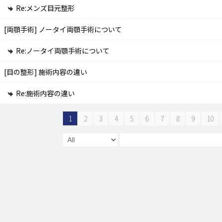
Re:メンズ目元整形
[両顎手術]
ノータイ両顎手術について
Re:ノータイ両顎手術について
[目の整形]
施術内容の違い
Re:施術内容の違い
1
2
3
4
5
6
7
8
9
10