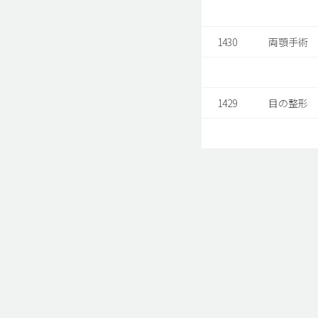
1430
両顎手術
1429
目の整形