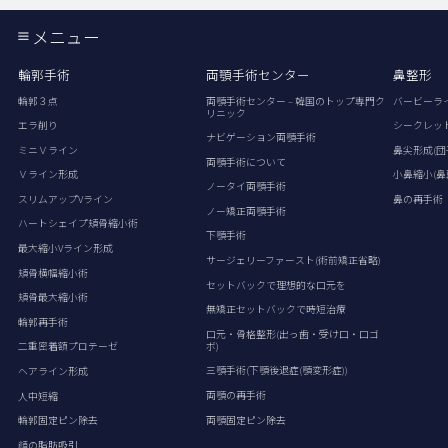
メニュー
輪郭手術
両顎手術センター
鼻整形
輪郭３点
両顎手術センター – 韓国のトップ専門ク
バービーラ
リニック
エラ削り
シークレッ
ナビゲーション両顎手術
ミニＶライン
鼻尖形成(団
両顎手術について
Ｖライン形成
小鼻縮小(鼻
ノータイ両顎手術
スリムアップVライン
鼻の再手術
ノー矯正両顎手術
ハートシェイプ頬骨縮小術
下顎手術
最大縮小Vライン形成
サージェリーファースト(術前矯正省略)
頬骨横幅縮小術
セットバックで理想的な口元を
頬骨最大縮小術
無矯正セットバックで時短治療
輪郭再手術
口元・骨格整形(出っ歯・受け口・口ゴ
ボ)
二重密着額プロテーゼ
三顎手術(下顎後退症(顎変形症))
ヘアライン形成
両顎の再手術
人中短縮
両顎固定ピン除去
輪郭固定ピン除去
顔の脂肪吸引