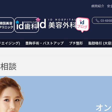
病院紹介
安
03-6868
チエイジング)
豊胸手術・バストアップ
プチ整形
脂肪吸引 (大容
ン相談
オン