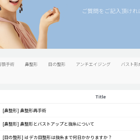
ご質問をご記入頂けれ
両顎手術
鼻整形
目の整形
アンチエイジング
バスト形
Title
[鼻整形]
鼻整形再手術
[鼻整形]
鼻整形とバストアップと抜糸について
[目の整形]
id デカ目整形は抜糸まで何日かかりますか？