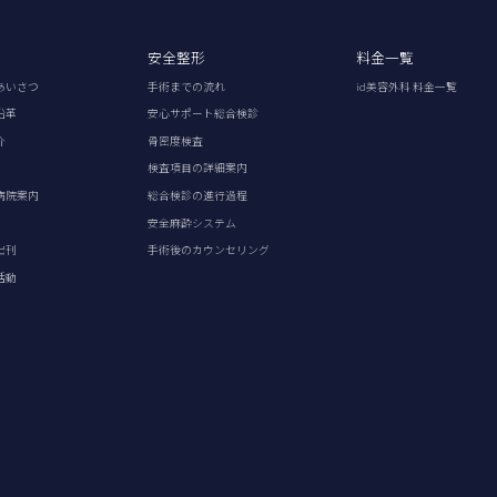
安全整形
料金一覧
あいさつ
手術までの流れ
id美容外科 料金一覧
沿革
安心サポート総合検診
介
骨密度検査
検査項目の詳細案内
病院案内
総合検診の進行過程
安全麻酔システム
出刊
手術後のカウンセリング
活動