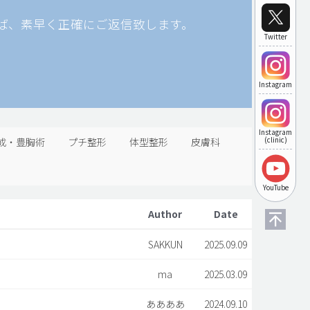
ば、素早く正確にご返信致します。
Twitter
Instagram
Instagram
成・豊胸術
プチ整形
体型整形
皮膚科
(clinic)
YouTube
Author
Date
SAKKUN
2025.09.09
ma
2025.03.09
ああああ
2024.09.10