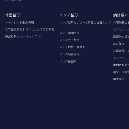
体型整形
メンズ整形
病院紹介
シークレット脂肪吸引
メンズ整形センターで男性の自信をサポ
代表院長ご
ート
大容量脂肪吸引でスリムな体型を実現
ビジョン・
メンズ両顎手術
腹部整形(タミータック手術)
医療陣の紹
メンズエラ削り
idの強み
メンズ眼瞼下垂手術
診療時間・
メンズ頬骨手術
アクセス
メンズ鼻整形
専門教科書
論文、研究
国家認証