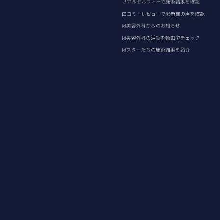
リアルセルフィーで施術結果を確認
口コミ・レビューで患者様の声を確認
id美容外科からのお知らせ
id美容外科の活動を動画でチェック
idスターたちの施術結果を紹介