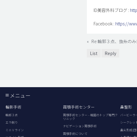
ID美容外科ブログ :
htt
Facebook :
https://ww
«
Re:輪郭３点、抜糸の
List
Reply
メニュー
輪郭手術
両顎手術センター
鼻整形
輪郭３点
両顎手術センター – 韓国のトップ専門ク
バービーラ
リニック
エラ削り
シークレッ
ナビゲーション両顎手術
ミニＶライン
鼻尖形成(団
両顎手術について