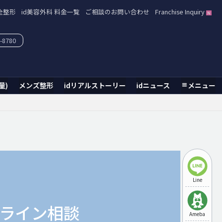
全整形
id美容外科 料金一覧
ご相談のお問い合わせ
Franchise Inquiry
-8780
量)
メンズ整形
idリアルストーリー
idニュース
メニュー
Line
ライン相談
Ameba