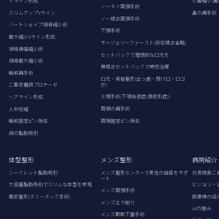
Ｖライン形成
小鼻縮小(鼻
ノータイ両顎手術
スリムアップVライン
鼻の再手術
ノー矯正両顎手術
ハートシェイプ頬骨縮小術
下顎手術
最大縮小Vライン形成
サージェリーファースト(術前矯正省略)
頬骨横幅縮小術
セットバックで理想的な口元を
頬骨最大縮小術
無矯正セットバックで時短治療
輪郭再手術
口元・骨格整形(出っ歯・受け口・口ゴ
ボ)
二重密着額プロテーゼ
三顎手術(下顎後退症(顎変形症))
ヘアライン形成
両顎の再手術
人中短縮
両顎固定ピン除去
輪郭固定ピン除去
顔の脂肪吸引
体型整形
メンズ整形
病院紹介
シークレット脂肪吸引
メンズ整形センターで男性の自信をサポ
代表院長ご
ート
大容量脂肪吸引でスリムな体型を実現
ビジョン・
メンズ両顎手術
腹部整形(タミータック手術)
医療陣の紹
メンズエラ削り
idの強み
メンズ眼瞼下垂手術