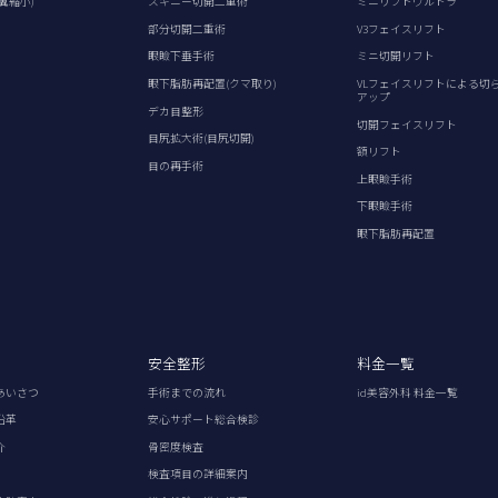
翼縮小)
スキニー切開二重術
ミニリフトウルトラ
部分切開二重術
V3フェイスリフト
眼瞼下垂手術
ミニ切開リフト
眼下脂肪再配置(クマ取り)
VLフェイスリフトによる切
アップ
デカ目整形
切開フェイスリフト
目尻拡大術(目尻切開)
額リフト
目の再手術
上眼瞼手術
下眼瞼手術
眼下脂肪再配置
安全整形
料金一覧
あいさつ
手術までの流れ
id美容外科 料金一覧
沿革
安心サポート総合検診
介
骨密度検査
検査項目の詳細案内