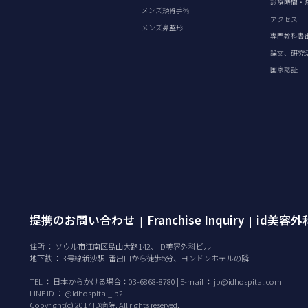
診療時間・
メンズ頬骨手術
アクセス
メンズ鼻整形
専門教科書
論文、研究
国家認証
提携のお問い合わせ
Franchise Inquiry
id美容
|
|
住所 ： ソウル市江南区島山大路142、ID美容外科ビル
地下鉄 ： 3号線新沙駅1番出口から徒歩5分、ヨンドンホテルの隣
TEL ：
日本からかける場合：03-6868-8780 | E-mail ：
jp@idhospital.com
LINE ID ： @idhospital_jp2
Copyright(c) 2017 ID病院. All rights reserved.