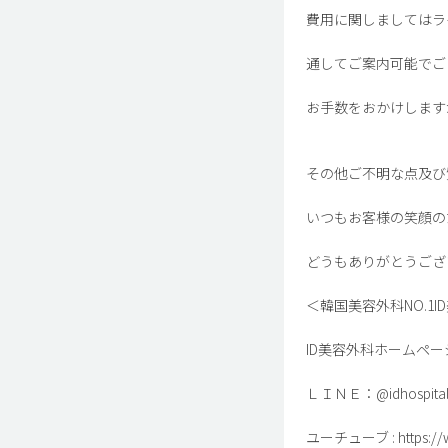
費用に関しましてはラ
通してご案内可能でご
お手数をおかけします
その他ご不明な点及び
いつもお客様の笑顔の
どうもありがとうござ
＜韓国美容外科NO.1I
ID美容外科ホームページ : htt
ＬＩＮＥ：@idhospital
ユーチューブ : https://ww