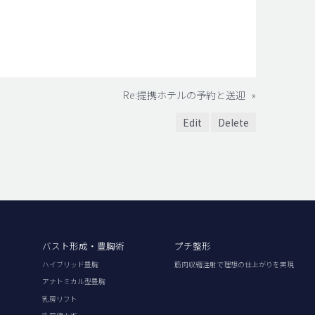
Re:提携ホテルの予約と送迎
»
Edit
Delete
バスト形成・豊胸術
プチ整形
ハイブリッド豊胸
筋肉収縮注射で理想の仕上がりを実現
アナトミカル型豊胸
乳房リフト