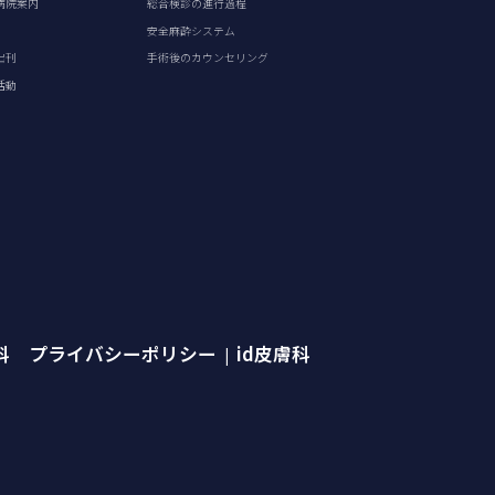
病院案内
総合検診の進行過程
安全麻酔システム
出刊
手術後のカウンセリング
活動
外科 プライバシーポリシー
id皮膚科
|