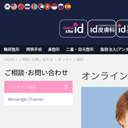
Skip
to
content
輪郭整形
両顎手術
鼻整形
二重・目元整形
脂肪注入(アン
HOME
ご相談･お問い合わせ
オンライン相談
ご相談･お問い合わせ
オンライ
オンライン相談
Messenger Channel