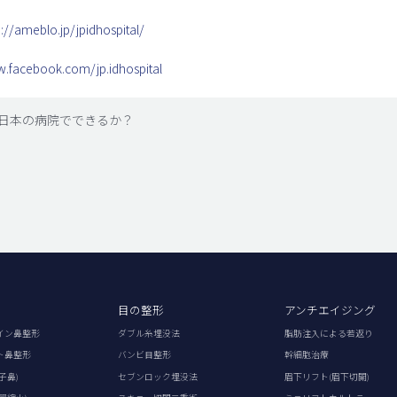
p://ameblo.jp/jpidhospital/
w.facebook.com/jp.idhospital
み日本の病院でできるか？
目の整形
アンチエイジング
イン鼻整形
ダブル糸埋没法
脂肪注入による若返り
ト鼻整形
バンビ目整形
幹細胞治療
子鼻)
セブンロック埋没法
眉下リフト(眉下切開)