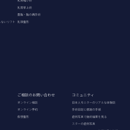
乳房縮小術
乳房挙上術
豊胸・胸の再手術
らないリフト
乳頭整形
ご相談のお問い合わせ
コミュニティ
オンライン相談
日本人モニターのリアルな体験談
オンライン予約
手術日記と感謝の手紙
仮想整形
症例写真で施術結果を見る
スターの症例写真