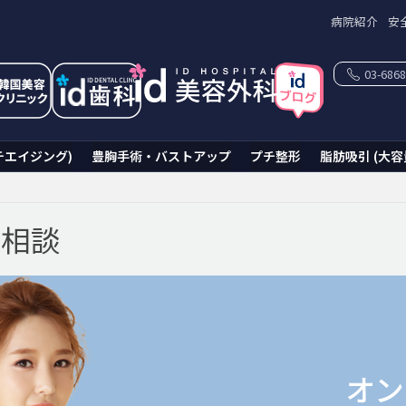
病院紹介
安
03-6868
チエイジング)
豊胸手術・バストアップ
プチ整形
脂肪吸引 (大容
ン相談
オン