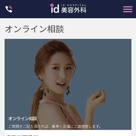
Skip
to
content
オンライン相談
輪郭整形
両顎手術
鼻整形
二重・目元整形
脂肪注入(アンチエイジング)
オンライン相談
豊胸手術・バストアップ
ご質問をご記入頂ければ、素早く正確にご返信致します。
プチ整形