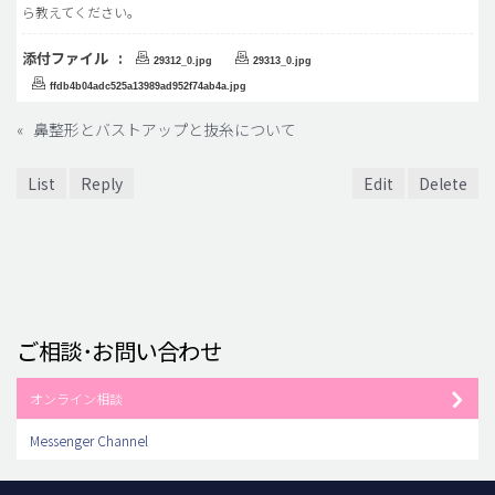
ら教えてください。
添付ファイル :
29312_0.jpg
29313_0.jpg
ffdb4b04adc525a13989ad952f74ab4a.jpg
«
鼻整形とバストアップと抜糸について
List
Reply
Edit
Delete
ご相談･お問い合わせ
オンライン相談
Messenger Channel