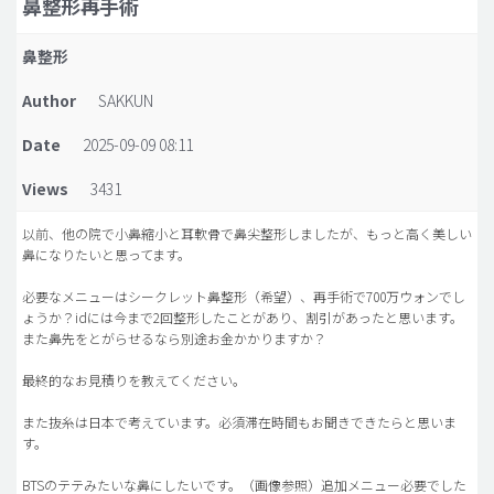
鼻整形再手術
脂肪吸引 (大容量)
鼻整形
メンズ整形
Author
SAKKUN
idリアルストーリー
Date
2025-09-09 08:11
idニュース
Views
3431
病院紹介
安全整形
以前、他の院で小鼻縮小と耳軟骨で鼻尖整形しましたが、もっと高く美しい
鼻になりたいと思ってます。
料金一覧
必要なメニューはシークレット鼻整形（希望）、再手術で700万ウォンでし
ご相談のお問い合わせ
ょうか？idには今まで2回整形したことがあり、割引があったと思います。
また鼻先をとがらせるなら別途お金かかりますか？
最終的なお見積りを教えてください。
また抜糸は日本で考えています。必須滞在時間もお聞きできたらと思いま
す。
BTSのテテみたいな鼻にしたいです。（画像参照）追加メニュー必要でした