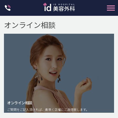
Skip
to
content
オンライン相談
輪郭整形
両顎手術
鼻整形
二重・目元整形
脂肪注入(アンチエイジング)
オンライン相談
豊胸手術・バストアップ
ご質問をご記入頂ければ、素早く正確にご返信致します。
プチ整形