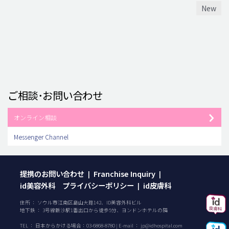
New
ご相談･お問い合わせ
オンライン相談
Messenger Channel
提携のお問い合わせ
Franchise Inquiry
|
|
id美容外科 プライバシーポリシー
id皮膚科
|
住所 ： ソウル市江南区島山大路142、ID美容外科ビル
地下鉄 ： 3号線新沙駅1番出口から徒歩5分、ヨンドンホテルの隣
TEL ：
日本からかける場合：
03-6868-8780
| E-mail ：
jp@idhospital.com