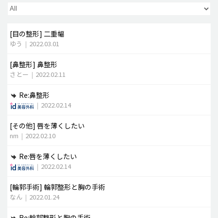
脂肪吸引 (大容量)
[目の整形]
二重幅
メンズ整形
ゆう
|
2022.03.01
idリアルストーリー
[鼻整形]
鼻整形
idニュース
さとー
|
2022.02.11
病院紹介
Re:鼻整形
安全整形
|
2022.02.14
料金一覧
[その他]
唇を薄くしたい
ご相談のお問い合わせ
nm
|
2022.02.10
Re:唇を薄くしたい
|
2022.02.14
[輪郭手術]
輪郭整形と胸の手術
なん
|
2022.01.24
Re:輪郭整形と胸の手術