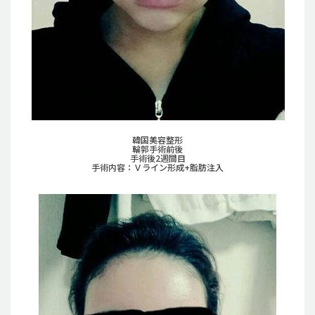
韓国美容整形
輪郭手術前後
手術後2週間目
手術内容：Ｖライン形成+脂肪注入