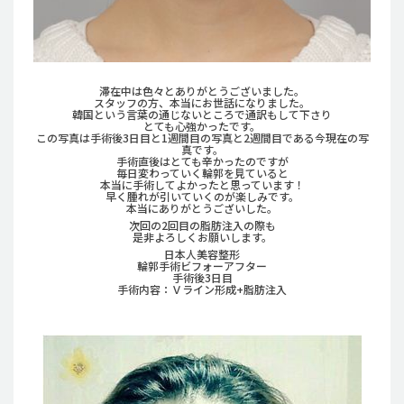
滞在中は色々とありがとうございました。
スタッフの方、本当にお世話になりました。
韓国という言葉の通じないところで通訳もして下さり
とても心強かったです。
この写真は手術後3日目と1週間目の写真と2週間目である今現在の写
真です。
手術直後はとても辛かったのですが
毎日変わっていく輪郭を見ていると
本当に手術してよかったと思っています！
早く腫れが引いていくのが楽しみです。
本当にありがとうございした。
次回の2回目の脂肪注入の際も
是非よろしくお願いします。
日本人美容整形
輪郭手術ビフォーアフター
手術後3日目
手術内容：Ｖライン形成+脂肪注入