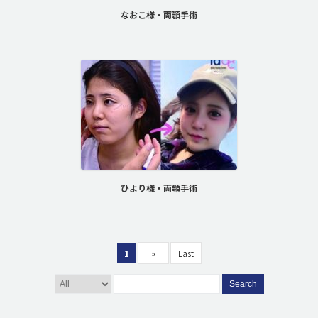
なおこ様・両顎手術
ひより様・両顎手術
1
»
Last
Search