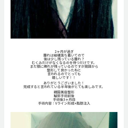
2ヶ月が過ぎ
腫れは結構落ち着いてので
後は少し残っている腫れ？
むくみだけがなくなるのを待つだけです。
まだ顎に痺れが残っているのですが周囲から
整形して良かったねと
言われるのでとっても
嬉しいです！！
ありがとうございました！
完成すると言われている半年後がとても楽しみです。
韓国美容整形
輪郭手術前後
手術後3ヶ月目
手術内容：Vライン形成+脂肪注入