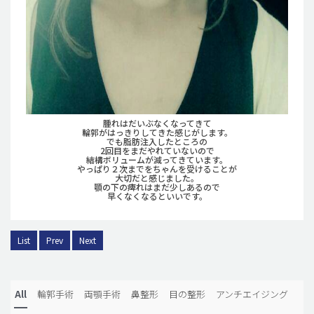
腫れはだいぶなくなってきて
輪郭がはっきりしてきた感じがします。
でも脂肪注入したところの
2回目をまだやれていないので
結構ボリュームが減ってきています。
やっぱり２次までをちゃんを受けることが
大切だと感じました。
顎の下の痺れはまだ少しあるので
早くなくなるといいです。
List
Prev
Next
All
輪郭手術
両顎手術
鼻整形
目の整形
アンチエイジング