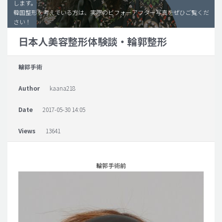
します。
韓国整形を考えている方は、実際のビフォーアフター写真をぜひご覧くだ
脂肪吸引 (大容量)
さい！
メンズ整形
日本人美容整形体験談・輪郭整形
idリアルストーリー
輪郭手術
idニュース
病院紹介
Author
kaana218
安全整形
Date
2017-05-30 14:05
料金一覧
Views
13641
ご相談のお問い合わせ
輪郭手術前