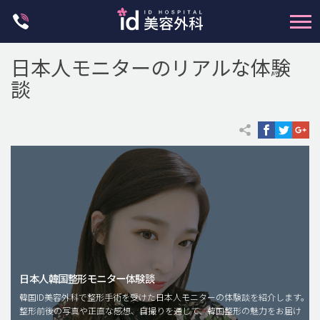
Skip
to
content
日本人モニターのリアルな体験
談
輪郭整形
両顎手術
鼻整形
二重・目元整形
脂肪注入(アンチエイジング)
日本人韓国整形モニター体験談
豊胸手術・バストアップ
韓国ID美容外科で整形手術を受けた日本人モニターの体験談を紹介します。
整形前後の写真や正直な感想、自撮りを通じて、韓国整形の魅力をお届け
プチ整形