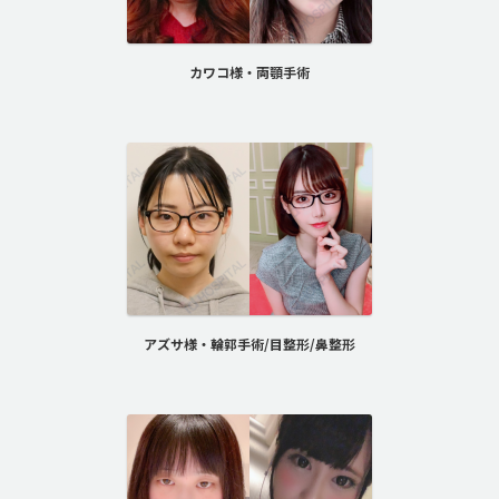
カワコ様・両顎手術
アズサ様・輪郭手術/目整形/鼻整形