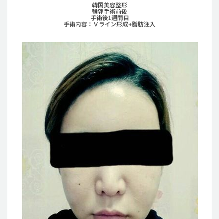
韓国美容整形
輪郭手術前後
手術後1週間目
手術内容：Ｖライン形成+脂肪注入