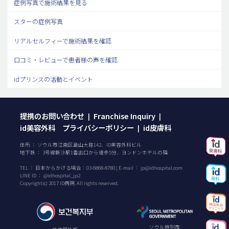
症例写真で施術結果を見る
スターの症例写真
リアルセルフィーで施術結果を確認
口コミ・レビューで患者様の声を確認
idプリンスの活動とイベント
提携のお問い合わせ
Franchise Inquiry
|
|
id美容外科 プライバシーポリシー
id皮膚科
|
住所 ： ソウル市江南区島山大路142、ID美容外科ビル
地下鉄 ： 3号線新沙駅1番出口から徒歩5分、ヨンドンホテルの隣
TEL ：
日本からかける場合：
03-6868-8780
| E-mail ：
jp@idhospital.com
LINE ID ： @idhospital_jp2
Copyright(c) 2017 ID病院. All rights reserved.
ソウル特別市