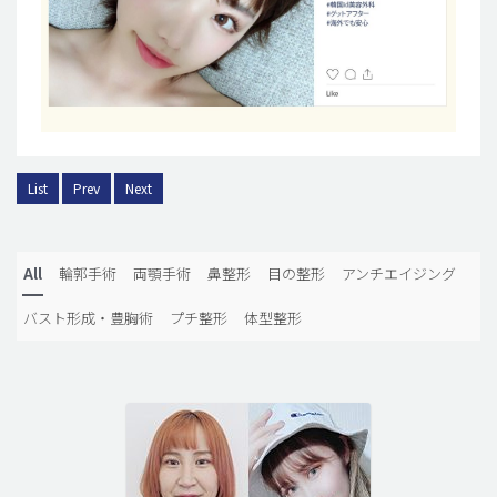
List
Prev
Next
All
輪郭手術
両顎手術
鼻整形
目の整形
アンチエイジング
バスト形成・豊胸術
プチ整形
体型整形