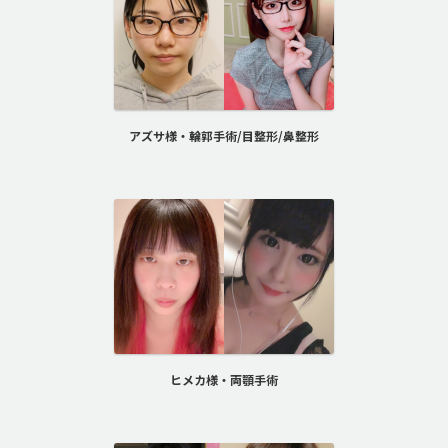
アズサ様・輪郭手術/目整形/鼻整形
ヒメカ様・両顎手術