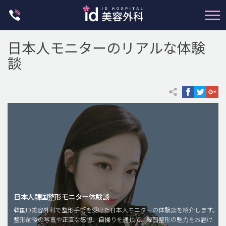
Skip
to
content
日本人モニターのリアルな体験
談
輪郭整形
両顎手術
鼻整形
二重・目元整形
脂肪注入(アンチエイジング)
日本人韓国整形モニター体験談
豊胸手術・バストアップ
韓国ID美容外科で整形手術を受けた日本人モニターの体験談を紹介します。
整形前後の写真や正直な感想、自撮りを通じて、韓国整形の魅力をお届け
プチ整形