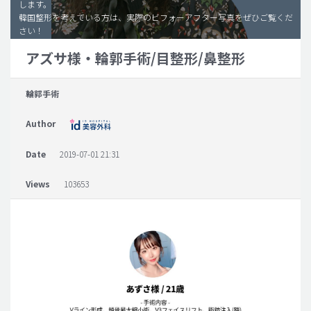
します。
韓国整形を考えている方は、実際のビフォーアフター写真をぜひご覧くだ
脂肪吸引 (大容量)
さい！
メンズ整形
アズサ様・輪郭手術/目整形/鼻整形
idリアルストーリー
輪郭手術
idニュース
病院紹介
Author
安全整形
Date
2019-07-01 21:31
料金一覧
Views
103653
ご相談のお問い合わせ