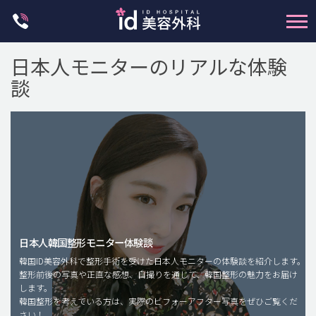
Skip
to
content
日本人モニターのリアルな体験
談
輪郭整形
両顎手術
鼻整形
日本人韓国整形モニター体験談
二重・目元整形
韓国ID美容外科で整形手術を受けた日本人モニターの体験談を紹介します。
脂肪注入(アンチエイジング)
整形前後の写真や正直な感想、自撮りを通じて、韓国整形の魅力をお届け
します。
豊胸手術・バストアップ
韓国整形を考えている方は、実際のビフォーアフター写真をぜひご覧くだ
さい！
プチ整形