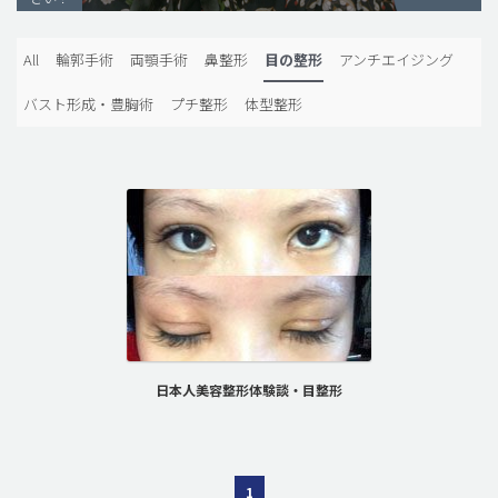
脂肪吸引 (大容量)
All
輪郭手術
両顎手術
鼻整形
目の整形
アンチエイジング
メンズ整形
バスト形成・豊胸術
プチ整形
体型整形
idリアルストーリー
idニュース
病院紹介
安全整形
料金一覧
ご相談のお問い合わせ
日本人美容整形体験談・目整形
1