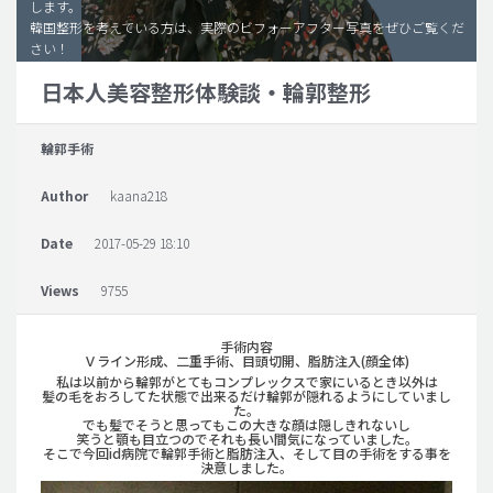
します。
韓国整形を考えている方は、実際のビフォーアフター写真をぜひご覧くだ
脂肪吸引 (大容量)
さい！
メンズ整形
日本人美容整形体験談・輪郭整形
idリアルストーリー
輪郭手術
idニュース
病院紹介
Author
kaana218
安全整形
Date
2017-05-29 18:10
料金一覧
Views
9755
ご相談のお問い合わせ
手術内容
Ｖライン形成、二重手術、目頭切開、脂肪注入(顔全体)
私は以前から輪郭がとてもコンプレックスで家にいるとき以外は
髪の毛をおろしてた状態で出来るだけ輪郭が隠れるようにしていまし
た。
でも髪でそうと思ってもこの大きな顔は隠しきれないし
笑うと顎も目立つのでそれも長い間気になっていました。
そこで今回id病院で輪郭手術と脂肪注入、そして目の手術をする事を
決意しました。