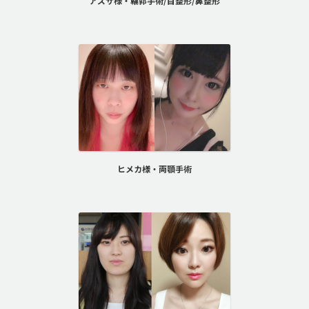
アズサ様・輪郭手術/目整形/鼻整形
ヒメカ様・両顎手術