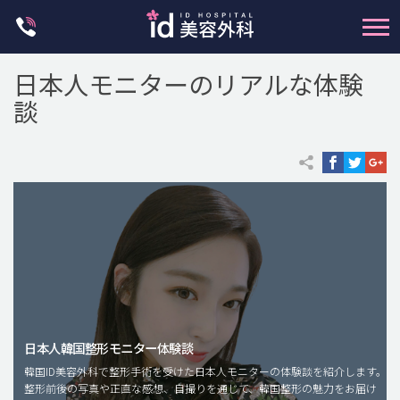
Skip
to
content
日本人モニターのリアルな体験
談
輪郭整形
両顎手術
鼻整形
二重・目元整形
脂肪注入(アンチエイジング)
日本人韓国整形モニター体験談
豊胸手術・バストアップ
韓国ID美容外科で整形手術を受けた日本人モニターの体験談を紹介します。
整形前後の写真や正直な感想、自撮りを通じて、韓国整形の魅力をお届け
プチ整形