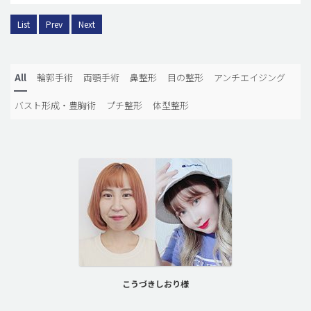
List
Prev
Next
All
輪郭手術
両顎手術
鼻整形
目の整形
アンチエイジング
バスト形成・豊胸術
プチ整形
体型整形
こうづきしおり様