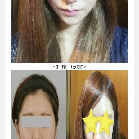
<手術後 1ヵ月目>