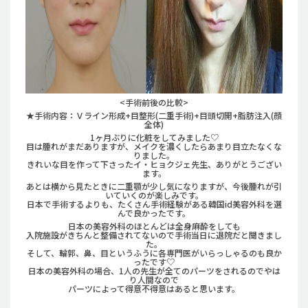
<手術前後の比較>
★手術内容：Ｖライン形成+目整形(二重手術)+目頭切開+脂肪注入(顔
全体)
1ヶ月ぶりに化粧をしてみました♡
目は腫れがまだありますが、メイクを濃くしたらあまり目立たなくな
りました。
きれいな目を作って下さったイ・ヒョクジェ先生、ありがとうござい
ます。
あとは横から見たときに二重顎が少し気になりますが、今後腫れが引
いていくのが楽しみです。
日本で手術するよりも、たくさん手術経験がある韓国id美容外科を選
んで良かったです。
日本の美容外科のほとんどは全身麻酔をしても
入院施設がきちんと整備されてないので手術当日に退院だと聞きまし
た。
そして、輪郭、鼻、目というふうに各専門医がいらっしゃるのも良か
ったです♡
日本の美容外科の場合、1人の先生が全てのパーツをされるのでやは
り人間なので
パーツによって得意不得意はあると思います。