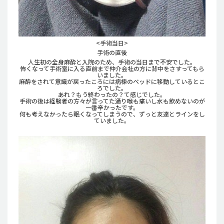
<手術当日>
手術の直後
人生初の全身麻酔と入院のため、手術の当日まで不安でした。
怖くなって手術室に入る直前まで仲介会社の方に背中をさすってもら
いました。
麻酔をされて意識が戻ったころには病棟のベッドに移動しているとこ
ろでした。
あれ？もう終わったの？て感じでした。
手術の後は経験者の方々が言ってた通り喉も痛いし水も飲めないのが
一番辛かったです。
何も考えなかったら眠くなってしまうので、ずっと友達とラインをし
ていました。