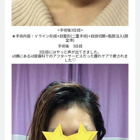
<手術後3日目>
★手術内容：Ｖライン形成+目整形(二重手術)+目頭切開+脂肪注入(顔
全体)
手術後 3日目
3日目にはやっと声が出てきました。
id横にあるid皮膚科でのアフターサービスだった腫れケアで癒されま
した♡