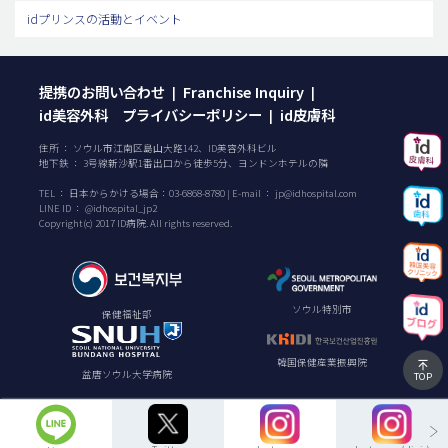
idプリンスの活動とイベント
提携のお問い合わせ
Franchise Inquiry
|
|
id美容外科 プライバシーポリシー
id皮膚科
|
住所 ： ソウル市江南区島山大路142、ID美容外科ビル
地下鉄 ： 3号線新沙駅1番出口から徒歩5分、ヨンドンホテルの隣
TEL ：
日本からかける場合：
03-6868-8780
| E-mail ：
jp@idhospital.com
LINE ID ： @idhospital_jp2
Copyright(c) 2017 ID病院. All rights reserved.
ソウル特別市
保健福祉部
韓国保健産業振興院
盆唐ソウル大学病院
TOP