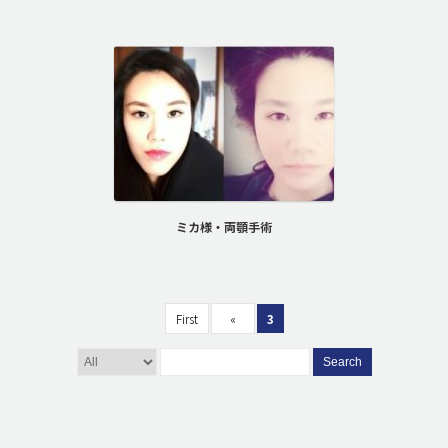
ミカ様・両顎手術
First
«
3
Search