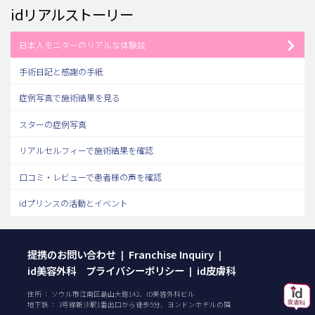
idリアルストーリー
日本人モニターのリアルな体験談
手術日記と感謝の手紙
症例写真で施術結果を見る
スターの症例写真
リアルセルフィーで施術結果を確認
口コミ・レビューで患者様の声を確認
idプリンスの活動とイベント
提携のお問い合わせ
Franchise Inquiry
|
|
id美容外科 プライバシーポリシー
id皮膚科
|
住所 ： ソウル市江南区島山大路142、ID美容外科ビル
地下鉄 ： 3号線新沙駅1番出口から徒歩5分、ヨンドンホテルの隣