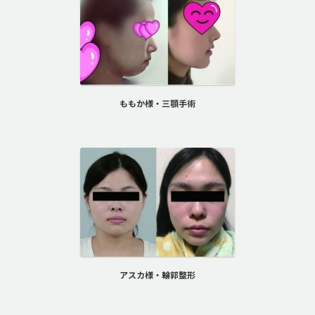
ももか様・三顎手術
アスカ様・輪郭整形