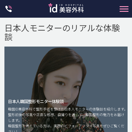
Skip
to
content
日本人モニターのリアルな体験
談
輪郭整形
両顎手術
鼻整形
日本人韓国整形モニター体験談
二重・目元整形
韓国ID美容外科で整形手術を受けた日本人モニターの体験談を紹介します。
脂肪注入(アンチエイジング)
整形前後の写真や正直な感想、自撮りを通じて、韓国整形の魅力をお届け
します。
豊胸手術・バストアップ
韓国整形を考えている方は、実際のビフォーアフター写真をぜひご覧くだ
さい！
プチ整形