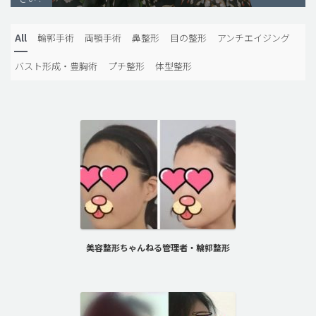
脂肪吸引 (大容量)
All
輪郭手術
両顎手術
鼻整形
目の整形
アンチエイジング
メンズ整形
バスト形成・豊胸術
プチ整形
体型整形
idリアルストーリー
idニュース
病院紹介
安全整形
料金一覧
ご相談のお問い合わせ
美容整形ちゃんねる管理者・輪郭整形