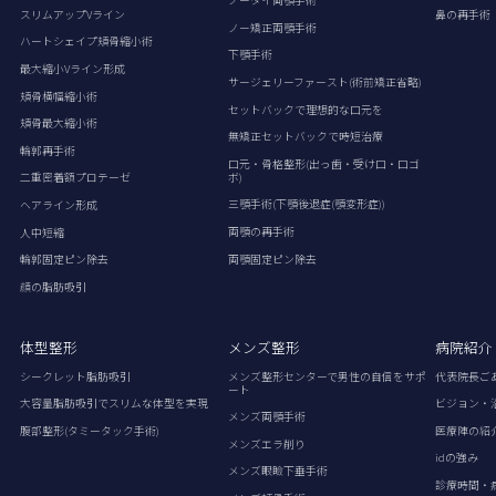
ノータイ両顎手術
スリムアップVライン
鼻の再手術
ノー矯正両顎手術
ハートシェイプ頬骨縮小術
下顎手術
最大縮小Vライン形成
サージェリーファースト(術前矯正省略)
頬骨横幅縮小術
セットバックで理想的な口元を
頬骨最大縮小術
無矯正セットバックで時短治療
輪郭再手術
口元・骨格整形(出っ歯・受け口・口ゴ
ボ)
二重密着額プロテーゼ
三顎手術(下顎後退症(顎変形症))
ヘアライン形成
両顎の再手術
人中短縮
両顎固定ピン除去
輪郭固定ピン除去
顔の脂肪吸引
体型整形
メンズ整形
病院紹介
シークレット脂肪吸引
メンズ整形センターで男性の自信をサポ
代表院長ご
ート
大容量脂肪吸引でスリムな体型を実現
ビジョン・
メンズ両顎手術
腹部整形(タミータック手術)
医療陣の紹
メンズエラ削り
idの強み
メンズ眼瞼下垂手術
診療時間・