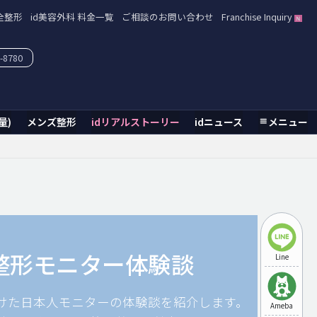
全整形
id美容外科 料金一覧
ご相談のお問い合わせ
Franchise Inquiry
-8780
量)
メンズ整形
idリアルストーリー
idニュース
メニュー
整形モニター体験談
Line
受けた日本人モニターの体験談を紹介します。
Ameba