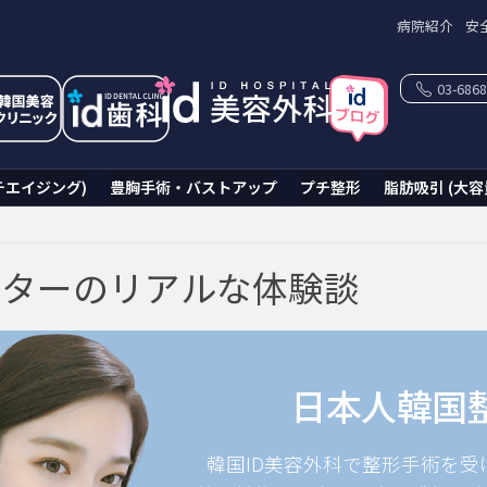
病院紹介
安
03-6868
チエイジング)
豊胸手術・バストアップ
プチ整形
脂肪吸引 (大容
ニターのリアルな体験談
日本人韓国
韓国ID美容外科で整形手術を