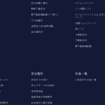
部分切開二重術
V3フェイスリフト
眼瞼下垂手術
ミニ切開リフト
眼下脂肪再配置(クマ取り)
VLフェイスリフトによる切
アップ
デカ目整形
切開フェイスリフト
目尻拡大術(目尻切開)
額リフト
目の再手術
上眼瞼手術
下眼瞼手術
眼下脂肪再配置
安全整形
料金一覧
あいさつ
手術までの流れ
id美容外科 料金一覧
沿革
安心サポート総合検診
介
骨密度検査
検査項目の詳細案内
病院案内
総合検診の進行過程