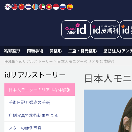
Skip
to
content
輪郭整形
両顎手術
鼻整形
二重・目元整形
脂肪注入(アン
HOME
idリアルストーリー
日本人モニターのリアルな体験談
idリアルストーリー
日本人モ
日本人モニターのリアルな体験談
手術日記と感謝の手紙
症例写真で施術結果を見る
スターの症例写真