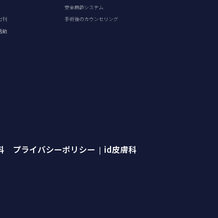
安全麻酔システム
出刊
手術後のカウンセリング
活動
外科 プライバシーポリシー
id皮膚科
|