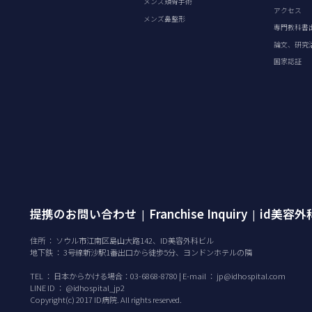
メンズ頬骨手術
アクセス
メンズ鼻整形
専門教科書
論文、研究
国家認証
提携のお問い合わせ
Franchise Inquiry
id美容
|
|
住所 ： ソウル市江南区島山大路142、ID美容外科ビル
地下鉄 ： 3号線新沙駅1番出口から徒歩5分、ヨンドンホテルの隣
TEL ：
日本からかける場合：03-6868-8780 | E-mail ：
jp@idhospital.com
LINE ID ： @idhospital_jp2
Copyright(c) 2017 ID病院. All rights reserved.