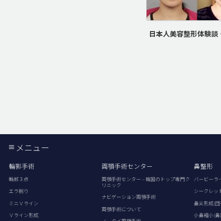
日本人美容整形体験談
メニュー
輪郭手術
両顎手術センター
鼻整形
輪郭３点
両顎手術センター – 韓国のトップ専門ク
バービーラ
リニック
エラ削り
シークレッ
ナビゲーション両顎手術
ミニＶライン
鼻尖形成(団
両顎手術について
Ｖライン形成
小鼻縮小(鼻