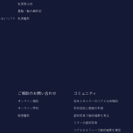
乳房挙上術
豊胸・胸の再手術
らないリフト
乳頭整形
ご相談のお問い合わせ
コミュニティ
オンライン相談
日本人モニターのリアルな体験談
オンライン予約
手術日記と感謝の手紙
仮想整形
症例写真で施術結果を見る
スターの症例写真
リアルセルフィーで施術結果を確認