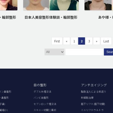
・輪郭整形
日本人美容整形体験談・輪郭整形
あや様・
First
«
1
2
3
»
Last
Sea
目の整形
アンチエイジング
イン鼻整形
ダブル糸埋没法
脂肪注入による若返り
ト鼻整形
バンビ目整形
幹細胞治療
子鼻)
セブンロック埋没法
眉下リフト(眉下切開)
翼縮小)
スキニー切開二重術
ミニリフトウルトラ