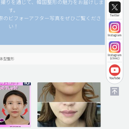
自撮りを通じて、韓国整形の魅力をお届けしま
す。
Twitter
際のビフォーアフター写真をぜひご覧くださ
い！
Instagram
Instagram
体型整形
(clinic)
YouTube