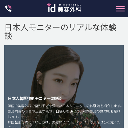
Skip
to
content
日本人モニターのリアルな体験
談
輪郭整形
両顎手術
鼻整形
日本人韓国整形モニター体験談
二重・目元整形
韓国ID美容外科で整形手術を受けた日本人モニターの体験談を紹介します。
脂肪注入(アンチエイジング)
整形前後の写真や正直な感想、自撮りを通じて、韓国整形の魅力をお届け
します。
豊胸手術・バストアップ
韓国整形を考えている方は、実際のビフォーアフター写真をぜひご覧くだ
さい！
プチ整形