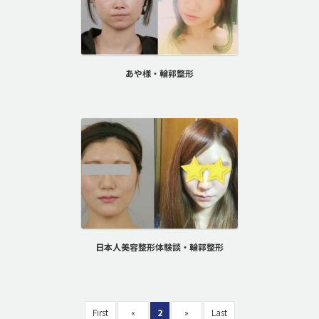
あや様・輪郭整形
日本人美容整形体験談・輪郭整形
First
«
2
»
Last