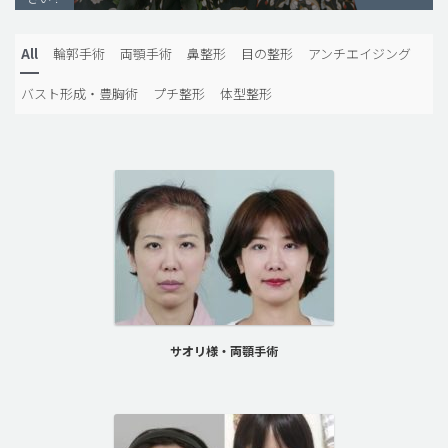
脂肪吸引 (大容量)
All
輪郭手術
両顎手術
鼻整形
目の整形
アンチエイジング
メンズ整形
バスト形成・豊胸術
プチ整形
体型整形
idリアルストーリー
idニュース
病院紹介
安全整形
料金一覧
ご相談のお問い合わせ
サオリ様・両顎手術