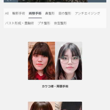
脂肪吸引 (大容量)
All
輪郭手術
両顎手術
鼻整形
目の整形
アンチエイジング
メンズ整形
バスト形成・豊胸術
プチ整形
体型整形
idリアルストーリー
idニュース
病院紹介
安全整形
料金一覧
ご相談のお問い合わせ
カワコ様・両顎手術