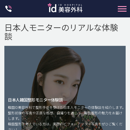
Skip
to
content
日本人モニターのリアルな体験
談
輪郭整形
両顎手術
鼻整形
日本人韓国整形モニター体験談
二重・目元整形
韓国ID美容外科で整形手術を受けた日本人モニターの体験談を紹介します。
脂肪注入(アンチエイジング)
整形前後の写真や正直な感想、自撮りを通じて、韓国整形の魅力をお届け
します。
豊胸手術・バストアップ
韓国整形を考えている方は、実際のビフォーアフター写真をぜひご覧くだ
さい！
プチ整形