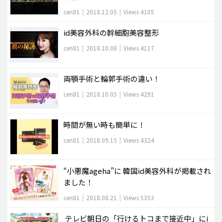
cen81
|
2018.12.05
|
Views 4105
id美容外科の幹細胞美容整形
cen81
|
2018.10.08
|
Views 4117
両顎手術と輪郭手術の違い！
cen81
|
2018.10.05
|
Views 4291
時間が無い時も簡単に！
cen81
|
2018.09.15
|
Views 4324
“小悪魔ageha”に 韓国id美容外科が掲載され
ました！
cen81
|
2018.08.21
|
Views 5353
テレビ朝日の「行けるトコまで接近中」にi