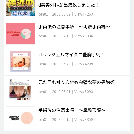
d美容外科が出演致しました！
cen81
|
2018.08.07
|
Views 4263
手術後の注意事項 ～両顎手術編～
cen81
|
2018.07.13
|
Views 3886
idベラジェルマイクロ豊胸手術！
cen81
|
2018.06.29
|
Views 4209
見た目も触り心地も完璧な夢の豊胸術
cen81
|
2018.06.21
|
Views 5093
手術後の注意事項 ～鼻整形編～
cen81
|
2018.06.15
|
Views 4359