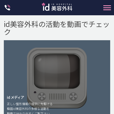
Skip
to
content
id美容外科の活動を動画でチェッ
ク
輪郭整形
両顎手術
鼻整形
二重・目元整形
脂肪注入(アンチエイジング)
id メディア
正しい整形情報の提供に先駆ける
豊胸手術・バストアップ
韓国id美容外科の多様な活動を
動画で分かりやすくご覧下さい。
プチ整形