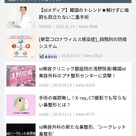
【idメディア】韓国のトレンド★解けずに傷
脂肪吸引 (大容量)
跡も目立たない二重手術
メンズ整形
TKZKDL
|
2021.01.19
|
Views 3948
idリアルストーリー
[新型コロナウィルス感染症]_段階別の防疫
idニュース
システム
病院紹介
|
2020.02.07
|
Views 5810
安全整形
id美容クリニック銀座院の浅野院長!韓国id
料金一覧
美容外科のプチ整形センターに突撃！
ご相談のお問い合わせ
cen81
|
2019.08.19
|
Views 4324
手術の傷跡無し！X-ray, CT撮影でも写らな
い鼻整形とは？
cen81
|
2018.12.11
|
Views 4379
id美容外科の新たな鼻整形、‘シークレット
鼻整形’