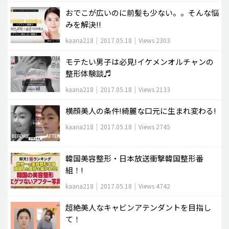
おでこが広いのに前髪も少ない。。そんな悩
みを解決!!
kaana218
|
2017.05.18
|
Views 2303
モテたい男子は必見!イケメンオルチャンの
整形体験談♬
kaana218
|
2017.05.18
|
Views 2133
横顔美人の条件!綺麗な口元に生まれ変わる!
kaana218
|
2017.05.18
|
Views 2745
韓国美容整形・日本放送衝撃韓国整形番
組！!
kaana218
|
2017.05.18
|
Views 4742
超絶美人なキャビンアテンダントを目指し
て！