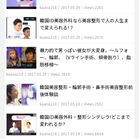
kaana218
|
2017.05.29
|
Views 2281
韓国ID美容外科なら美容整形で人の人生ま
で変えられる!？
kaana218
|
2017.05.29
|
Views 2870
暴力的で男っぽい彼女が大変身。～ルフォ
ー、輪郭、（Vライン手術、頬骨削り）、脂
肪移植～
kaana218
|
2017.05.29
|
Views 2819
韓国美容整形・輪郭手術・鼻手術美容整形前
後体験談
kaana218
|
2017.05.18
|
Views 2582
韓国ID美容外科・整形シンデレラ!どこまで
変われるか?
kaana218
|
2017.05.18
|
Views 6654