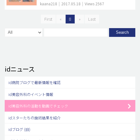
kaana218
|
2017.05.18
|
Views 2567
First
«
8
»
Last
Search
idニュース
id病院ブログで最新情報を確認
id美容外科のイベント情報
id美容外科の活動を動画でチェック
idスターたちの施術結果を紹介
idブログ (旧)