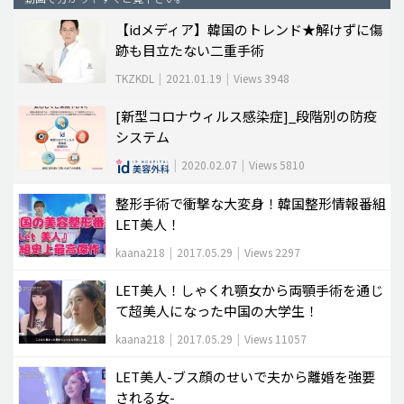
【idメディア】韓国のトレンド★解けずに傷
脂肪吸引 (大容量)
跡も目立たない二重手術
メンズ整形
TKZKDL
|
2021.01.19
|
Views 3948
idリアルストーリー
[新型コロナウィルス感染症]_段階別の防疫
idニュース
システム
病院紹介
|
2020.02.07
|
Views 5810
安全整形
整形手術で衝撃な大変身！韓国整形情報番組
料金一覧
LET美人！
ご相談のお問い合わせ
kaana218
|
2017.05.29
|
Views 2297
LET美人！しゃくれ顎女から両顎手術を通じ
て超美人になった中国の大学生！
kaana218
|
2017.05.29
|
Views 11057
LET美人-ブス顔のせいで夫から離婚を強要
される女-