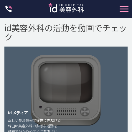
Skip
to
content
id美容外科の活動を動画でチェッ
ク
輪郭整形
両顎手術
鼻整形
二重・目元整形
脂肪注入(アンチエイジング)
id メディア
正しい整形情報の提供に先駆ける
豊胸手術・バストアップ
韓国id美容外科の多様な活動を
動画で分かりやすくご覧下さい。
プチ整形