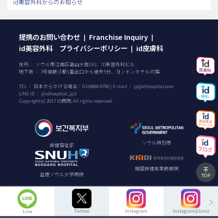
id美容外科からのお知らせ
提携のお問い合わせ
Franchise Inquiry
|
|
id美容外科 プライバシーポリシー
id皮膚科
|
住所 ： ソウル市江南区島山大路142、ID美容外科ビル
地下鉄 ： 3号線新沙駅1番出口から徒歩5分、ヨンドンホテルの隣
TEL ：
日本からかける場合：
03-6868-8780
| E-mail ：
jp@idhospital.com
LINE ID ： @idhospital_jp2
Copyright(c) 2017 ID病院. All rights reserved.
ソウル特別市
保健福祉部
韓国保健産業振興院
盆唐ソウル大学病院
TOP
Twitter
Instagram
Instagram(clinic)
Line