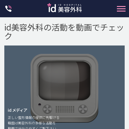
Skip
to
content
id美容外科の活動を動画でチェッ
ク
輪郭整形
両顎手術
鼻整形
二重・目元整形
脂肪注入(アンチエイジング)
id メディア
正しい整形情報の提供に先駆ける
豊胸手術・バストアップ
韓国id美容外科の多様な活動を
動画で分かりやすくご覧下さい。
プチ整形