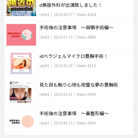
d美容外科が出演致しました！
cen81
|
2018.08.07
|
Views 4264
手術後の注意事項 ～両顎手術編～
cen81
|
2018.07.13
|
Views 3886
idベラジェルマイクロ豊胸手術！
cen81
|
2018.06.29
|
Views 4213
見た目も触り心地も完璧な夢の豊胸術
cen81
|
2018.06.21
|
Views 5096
手術後の注意事項 ～鼻整形編～
cen81
|
2018.06.15
|
Views 4360