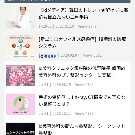
【idメディア】韓国のトレンド★解けずに傷
脂肪吸引 (大容量)
跡も目立たない二重手術
メンズ整形
TKZKDL
|
2021.01.19
|
Views 3949
idリアルストーリー
[新型コロナウィルス感染症]_段階別の防疫
idニュース
システム
病院紹介
|
2020.02.07
|
Views 5811
安全整形
id美容クリニック銀座院の浅野院長!韓国id
料金一覧
美容外科のプチ整形センターに突撃！
ご相談のお問い合わせ
cen81
|
2019.08.19
|
Views 4325
手術の傷跡無し！X-ray, CT撮影でも写らな
い鼻整形とは？
cen81
|
2018.12.11
|
Views 4380
id美容外科の新たな鼻整形、‘シークレット
鼻整形’