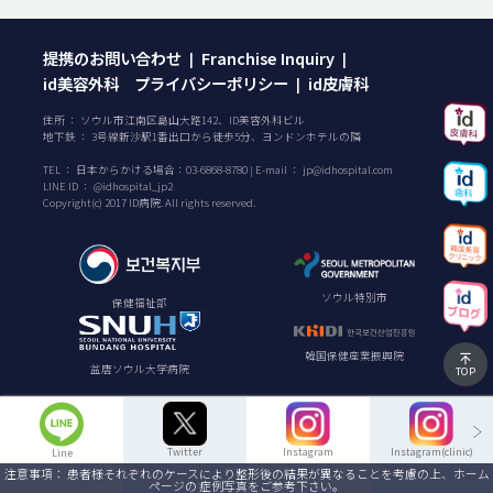
提携のお問い合わせ
Franchise Inquiry
|
|
id美容外科 プライバシーポリシー
id皮膚科
|
住所 ： ソウル市江南区島山大路142、ID美容外科ビル
地下鉄 ： 3号線新沙駅1番出口から徒歩5分、ヨンドンホテルの隣
TEL ：
日本からかける場合：
03-6868-8780
| E-mail ：
jp@idhospital.com
LINE ID ： @idhospital_jp2
Copyright(c) 2017 ID病院. All rights reserved.
ソウル特別市
保健福祉部
韓国保健産業振興院
盆唐ソウル大学病院
TOP
Twitter
Instagram
Instagram(clinic)
Line
注意事項： 患者様それぞれのケースにより整形後の結果が異なることを考慮の上、ホーム
ページの 症例写真をご参考下さい。