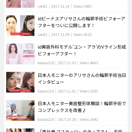
cen81
|
2017.11.16
|
Views 3482
idビーナスアリサさんの輪郭手術ビフォーア
フターをついに公開します！
cen81
|
2017.11.09
|
Views 2623
id美容外科モデル’ユン・アラ’のVライン形成
ビフォーアフター！
kaana218
|
2017.11.03
|
Views 4863
日本人モニターのアリサさんの輪郭手術当日
インタビュー
kaana218
|
2017.11.01
|
Views 2595
日本人モニター美容整形体験談！輪郭手術で
コンプレックスを改善♪
kaana218
|
2017.10.26
|
Views 2441
「恵比寿 マスカッツ」のティアさん、手術