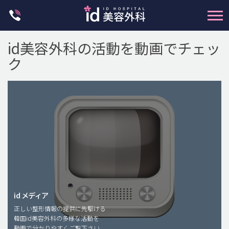
Skip
to
content
id美容外科の活動を動画でチェッ
ク
輪郭整形
両顎手術
鼻整形
二重・目元整形
脂肪注入(アンチエイジング)
id メディア
正しい整形情報の提供に先駆ける
豊胸手術・バストアップ
韓国id美容外科の多様な活動を
動画で分かりやすくご覧下さい。
プチ整形