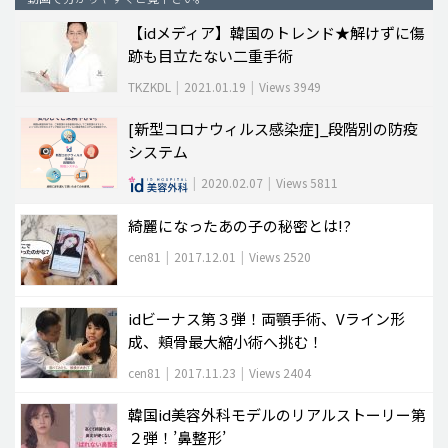
【idメディア】韓国のトレンド★解けずに傷
脂肪吸引 (大容量)
跡も目立たない二重手術
メンズ整形
TKZKDL
|
2021.01.19
|
Views 3949
idリアルストーリー
[新型コロナウィルス感染症]_段階別の防疫
idニュース
システム
病院紹介
|
2020.02.07
|
Views 5811
安全整形
綺麗になったあの子の秘密とは!?
料金一覧
cen81
|
2017.12.01
|
Views 2520
ご相談のお問い合わせ
idビーナス第３弾！両顎手術、Vライン形
成、頬骨最大縮小術へ挑む！
cen81
|
2017.11.23
|
Views 2404
韓国id美容外科モデルのリアルストーリー第
２弾！’鼻整形’