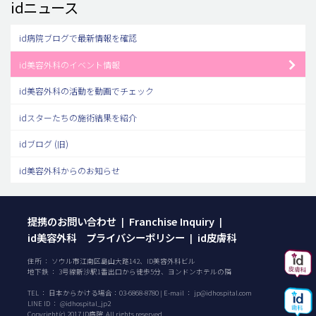
idニュース
id病院ブログで最新情報を確認
id美容外科のイベント情報
id美容外科の活動を動画でチェック
idスターたちの施術結果を紹介
idブログ (旧)
id美容外科からのお知らせ
提携のお問い合わせ
Franchise Inquiry
|
|
id美容外科 プライバシーポリシー
id皮膚科
|
住所 ： ソウル市江南区島山大路142、ID美容外科ビル
地下鉄 ： 3号線新沙駅1番出口から徒歩5分、ヨンドンホテルの隣
TEL ：
日本からかける場合：
03-6868-8780
| E-mail ：
jp@idhospital.com
LINE ID ： @idhospital_jp2
Copyright(c) 2017 ID病院. All rights reserved.