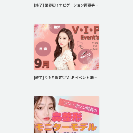
[終了] 業界初！ナビゲーション両顎手術、記念イベント☆☆☆
[終了] ♡9 月限定♡ V.I.P イベント 輪郭とパーツ整形でお得に!!