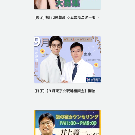
[終了] 初! id鼻整形 ♡公式モニターモデル♡を募集します!!
[終了]【９月東京☆現地相談会】開催決定！！！