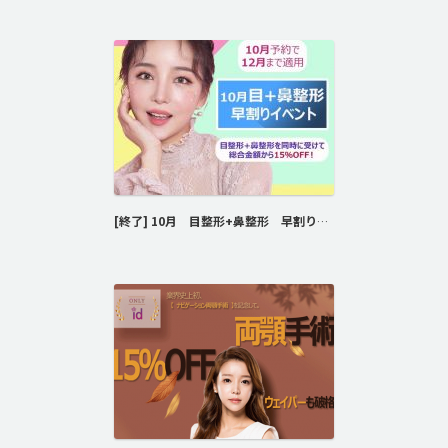
脂肪吸引 (大容量)
メンズ整形
idリアルストーリー
idニュース
病院紹介
安全整形
[終了] 10月 目整形+鼻整形 早割りイベント！
料金一覧
ご相談のお問い合わせ