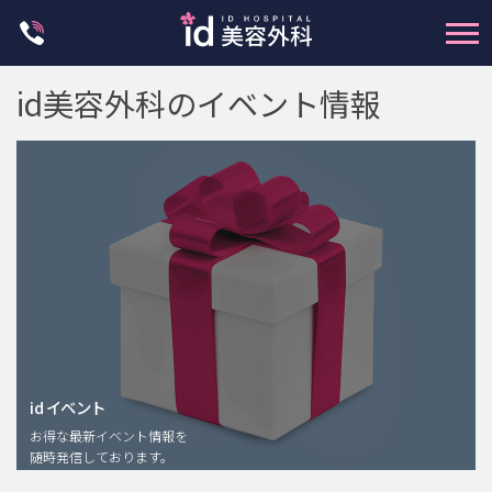
Skip
to
content
id美容外科のイベント情報
輪郭整形
両顎手術
鼻整形
二重・目元整形
id イベント
脂肪注入(アンチエイジング)
お得な最新イベント情報を
豊胸手術・バストアップ
随時発信しております。
プチ整形