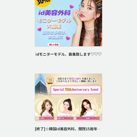
idモニターモデル、募集致します♡♡♡
[終了]☆韓国id美容外科、開院15周年記念BigEvent☆