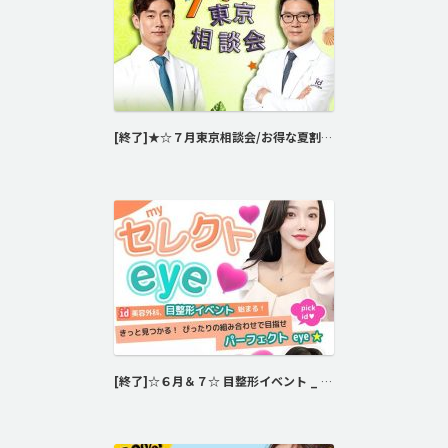
[終了]★☆７月東京相談会/お得な夏割！輪郭＆パーツ相談会☆★
[終了]☆６月＆７☆ 目整形イベント _ セレクトeye♡(｡☌ᴗ☌｡)♡