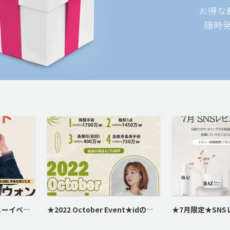
お得な
随時
カンナムオンニ★レビューイベント実施★
★2022 October Event★idの秋イベント開催！