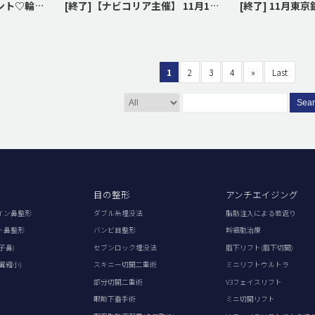
[終了] 2020年早割イベント♡輪郭整形・鼻整形・目整形♡
[終了]【ナビコリア主催】 11月16日(土) 名古屋 / 11月17日(日) 大阪相談会のご案内☆
[終了] 11月東京
1
2
3
4
»
Last
Sea
目の整形
アンチエイジング
イン鼻整形
ダブル糸埋没法
脂肪注入による若返り
ト鼻整形
バンビ目整形
幹細胞治療
子鼻)
セブンロック埋没法
眉下リフト(眉下切開)
翼縮小)
スキニー切開二重術
ミニリフトウルトラ
部分切開二重術
V3フェイスリフト
眼瞼下垂手術
ミニ切開リフト