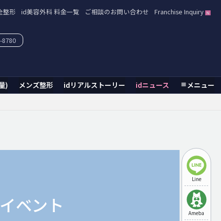
全整形
id美容外科 料金一覧
ご相談のお問い合わせ
Franchise Inquiry
-8780
量)
メンズ整形
idリアルストーリー
idニュース
メニュー
Line
d イベント
Ameba