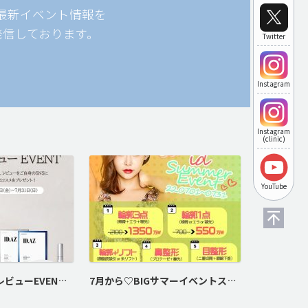
最新イベント情報を
発信しております。
Twitter
Instagram
Instagram
(clinic)
YouTube
★7月限定★SNSレビューEVENT実施♥
7月から♡BIGサマーイベントスタート♡！！！