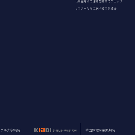
id美容外科の活動を動画でチェック
idスターたちの施術結果を紹介
ソウル大学病院
韓国保健産業振興院