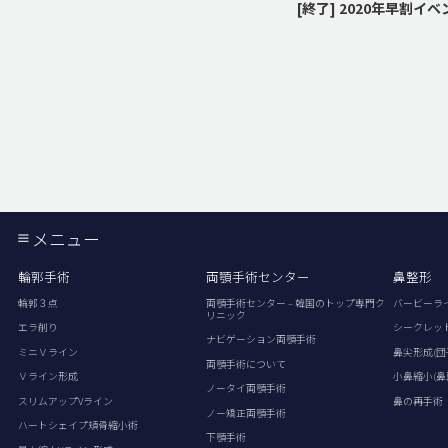
メニュー
輪郭手術
両顎手術センター
鼻整形
輪郭３点
両顎手術センター – 韓国のトップ専門ク
バービーラ
リニック
エラ削り
シークレッ
ナビゲーション両顎手術
ミニＶライン
鼻尖形成(団
両顎手術について
Ｖライン形成
小鼻縮小(鼻
ノータイ両顎手術
スリムアップVライン
鼻の再手術
ノー矯正両顎手術
ハートシェイプ頬骨縮小術
下顎手術