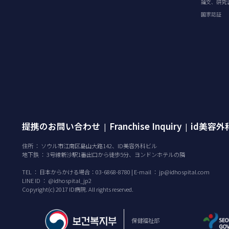
論文、研究
国家認証
提携のお問い合わせ
Franchise Inquiry
id美容
|
|
住所 ： ソウル市江南区島山大路142、ID美容外科ビル
地下鉄 ： 3号線新沙駅1番出口から徒歩5分、ヨンドンホテルの隣
TEL ：
日本からかける場合：03-6868-8780 | E-mail ：
jp@idhospital.com
LINE ID ： @idhospital_jp2
Copyright(c) 2017 ID病院. All rights reserved.
保健福祉部