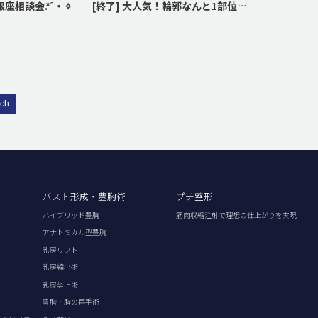
銀座相談会.*˚‧✧
[終了] 大人気！輪郭なんと1部位から15% OFF!!
rch
バスト形成・豊胸術
プチ整形
ハイブリッド豊胸
筋肉収縮注射で理想の仕上がりを実現
アナトミカル型豊胸
乳房リフト
乳房縮小術
乳房挙上術
豊胸・胸の再手術