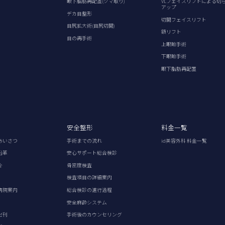
眼下脂肪再配置(クマ取り)
VLフェイスリフトによる切
アップ
デカ目整形
切開フェイスリフト
目尻拡大術(目尻切開)
額リフト
目の再手術
上眼瞼手術
下眼瞼手術
眼下脂肪再配置
安全整形
料金一覧
あいさつ
手術までの流れ
id美容外科 料金一覧
沿革
安心サポート総合検診
介
骨密度検査
検査項目の詳細案内
病院案内
総合検診の進行過程
安全麻酔システム
出刊
手術後のカウンセリング