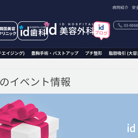
病院紹介
安
03-6868
チエイジング)
豊胸手術・バストアップ
プチ整形
脂肪吸引 (大容
科のイベント情報
i