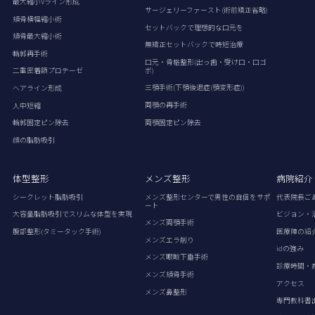
最大縮小Vライン形成
サージェリーファースト(術前矯正省略)
頬骨横幅縮小術
セットバックで理想的な口元を
頬骨最大縮小術
無矯正セットバックで時短治療
輪郭再手術
口元・骨格整形(出っ歯・受け口・口ゴ
ボ)
二重密着額プロテーゼ
三顎手術(下顎後退症(顎変形症))
ヘアライン形成
両顎の再手術
人中短縮
両顎固定ピン除去
輪郭固定ピン除去
顔の脂肪吸引
体型整形
メンズ整形
病院紹介
シークレット脂肪吸引
メンズ整形センターで男性の自信をサポ
代表院長ご
ート
大容量脂肪吸引でスリムな体型を実現
ビジョン・
メンズ両顎手術
腹部整形(タミータック手術)
医療陣の紹
メンズエラ削り
idの強み
メンズ眼瞼下垂手術
診療時間・
メンズ頬骨手術
アクセス
メンズ鼻整形
専門教科書