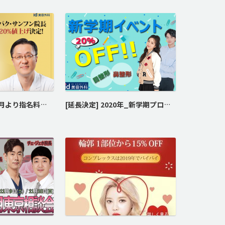
[終了] 代表院長 3月より指名料増加に伴い最終割引きイベント実施!
[延長決定] 2020年_新学期プロモーション☆⋆*