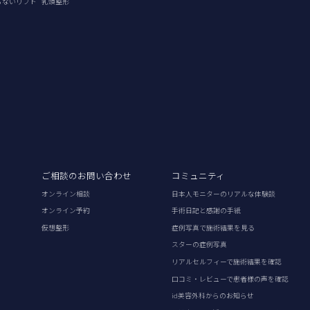
らないリフト
乳頭整形
ご相談のお問い合わせ
コミュニティ
オンライン相談
日本人モニターのリアルな体験談
オンライン予約
手術日記と感謝の手紙
仮想整形
症例写真で施術結果を見る
スターの症例写真
リアルセルフィーで施術結果を確認
口コミ・レビューで患者様の声を確認
id美容外科からのお知らせ