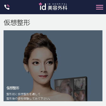
Skip
to
content
仮想整形
輪郭整形
両顎手術
鼻整形
二重・目元整形
仮想整形
脂肪注入(アンチエイジング)
整形前に仮想整形を通して
豊胸手術・バストアップ
整形後の姿を体験してみて下さい。
プチ整形