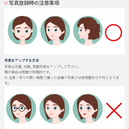
写真登録時の注意事項
脂肪吸引 (大容量)
メンズ整形
idリアルストーリー
idニュース
病院紹介
安全整形
写真をアップする方法
写真は正面, 45度, 側面写真をアップして下さい。
料金一覧
顎の場合は側面が効果的です。
※ 注意：写りの良い角度で撮った自撮り写真では仮想整形は不可となりま
ご相談のお問い合わせ
す。