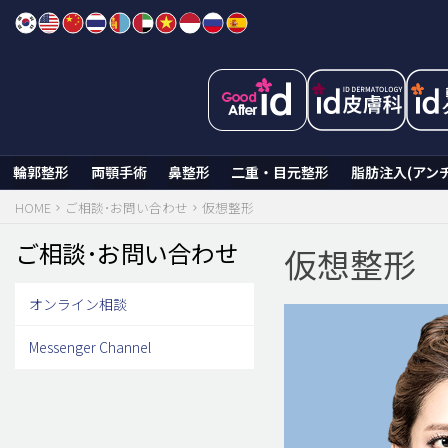
Skip
to
content
輪郭整形
両顎手術
鼻整形
二重・目元整形
脂肪注入(アン
HOME
ご相談･お問い合わせ
仮想整形
ご相談･お問い合わせ
仮想整形
オンライン相談
Messenger Channel