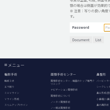
顎の場合は側面が効果的
※ 注意：写りの良い角度
す。
Password
Document
List
メニュー
輪郭手術
両顎手術センター
鼻整形
輪郭３点
両顎手術センター – 韓国のトップ専門ク
バービーラ
リニック
エラ削り
シークレッ
ナビゲーション両顎手術
ミニＶライン
鼻尖形成(団
両顎手術について
Ｖライン形成
小鼻縮小(鼻
ノータイ両顎手術
スリムアップVライン
鼻の再手術
ノー矯正両顎手術