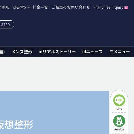
全整形
id美容外科 料金一覧
ご相談のお問い合わせ
Franchise Inquiry
-8780
量)
メンズ整形
idリアルストーリー
idニュース
メニュー
Line
仮想整形
Ameba