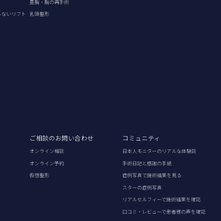
豊胸・胸の再手術
らないリフト
乳頭整形
ご相談のお問い合わせ
コミュニティ
オンライン相談
日本人モニターのリアルな体験談
オンライン予約
手術日記と感謝の手紙
仮想整形
症例写真で施術結果を見る
スターの症例写真
リアルセルフィーで施術結果を確認
口コミ・レビューで患者様の声を確認