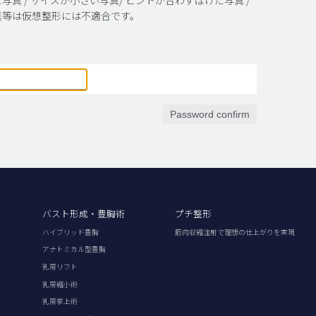
真等は仮想整形には不適合です。
Password confirm
バスト形成・豊胸術
プチ整形
ハイブリッド豊胸
筋肉収縮注射で理想の仕上がりを実現
アナトミカル型豊胸
乳房リフト
乳房縮小術
乳房挙上術