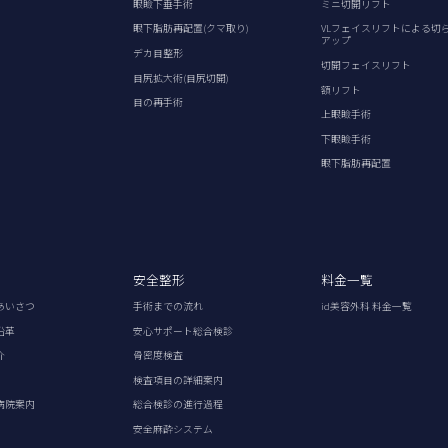
眼瞼下垂手術
ミニ切開リフト
眼下脂肪再配置(クマ取り)
VLフェイスリフトによる切
アップ
デカ目整形
切開フェイスリフト
目尻拡大術(目尻切開)
額リフト
目の再手術
上眼瞼手術
下眼瞼手術
眼下脂肪再配置
安全整形
料金一覧
あいさつ
手術までの流れ
id美容外科 料金一覧
沿革
安心サポート総合検診
介
骨密度検査
検査項目の詳細案内
病院案内
総合検診の進行過程
安全麻酔システム