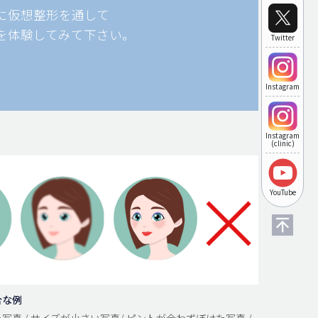
に仮想整形を通して
を体験してみて下さい。
Twitter
Instagram
Instagram
(clinic)
YouTube
合な例
写真 / サイズが小さい写真/ ピントが合わずぼけた写真 /