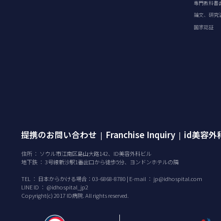
専門教科書
論文、研究
国家認証
提携のお問い合わせ
Franchise Inquiry
id美容
|
|
住所 ： ソウル市江南区島山大路142、ID美容外科ビル
地下鉄 ： 3号線新沙駅1番出口から徒歩5分、ヨンドンホテルの隣
TEL ：
日本からかける場合：03-6868-8780 | E-mail ：
jp@idhospital.com
LINE ID ： @idhospital_jp2
Copyright(c) 2017 ID病院. All rights reserved.