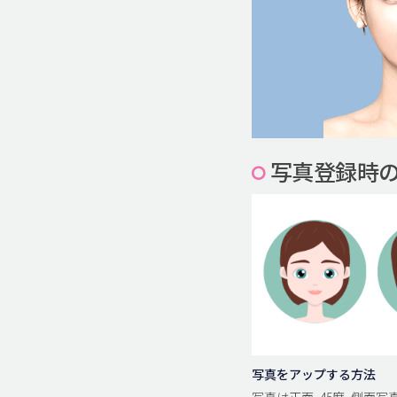
写真登録時
写真をアップする方法
写真は正面, 45度, 側