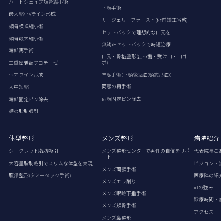
ハートシェイプ頬骨縮小術
下顎手術
最大縮小Vライン形成
サージェリーファースト(術前矯正省略)
頬骨横幅縮小術
セットバックで理想的な口元を
頬骨最大縮小術
無矯正セットバックで時短治療
輪郭再手術
口元・骨格整形(出っ歯・受け口・口ゴ
ボ)
二重密着額プロテーゼ
三顎手術(下顎後退症(顎変形症))
ヘアライン形成
両顎の再手術
人中短縮
両顎固定ピン除去
輪郭固定ピン除去
顔の脂肪吸引
体型整形
メンズ整形
病院紹介
シークレット脂肪吸引
メンズ整形センターで男性の自信をサポ
代表院長ご
ート
大容量脂肪吸引でスリムな体型を実現
ビジョン・
メンズ両顎手術
腹部整形(タミータック手術)
医療陣の紹
メンズエラ削り
idの強み
メンズ眼瞼下垂手術
診療時間・
メンズ頬骨手術
アクセス
メンズ鼻整形