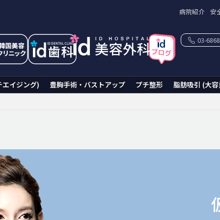
病院紹介
安
03-6868
チエイジング)
豊胸手術・バストアップ
プチ整形
脂肪吸引 (大容