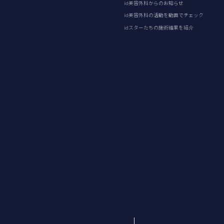
id美容外科からのお知らせ
id美容外科の活動を動画でチェック
idスターたちの施術結果を紹介