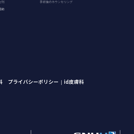
出刊
手術後のカウンセリング
活動
外科 プライバシーポリシー
id皮膚科
|