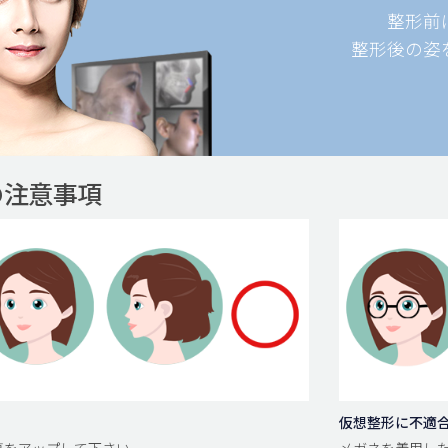
整形前
整形後の姿
の注意事項
仮想整形に不適
面写真をアップして下さい。
メガネを着用した