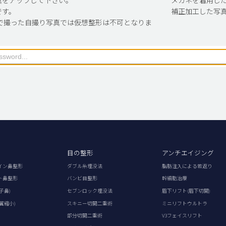
です。
補正加工した写
で撮った自撮り写真では仮想整形は不可となりま
目の整形
アンチエイジング
イン鼻整形
ダブル糸埋没法
脂肪注入による若返り
ト鼻整形
バンビ目整形
幹細胞治療
子鼻)
セブンロック埋没法
眉下リフト(眉下切開)
翼縮小)
スキニー切開二重術
ミニリフトウルトラ
部分切開二重術
V3フェイスリフト