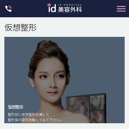
Skip
to
content
仮想整形
輪郭整形
両顎手術
鼻整形
二重・目元整形
仮想整形
脂肪注入(アンチエイジング)
整形前に仮想整形を通して
豊胸手術・バストアップ
整形後の姿を体験してみて下さい。
プチ整形