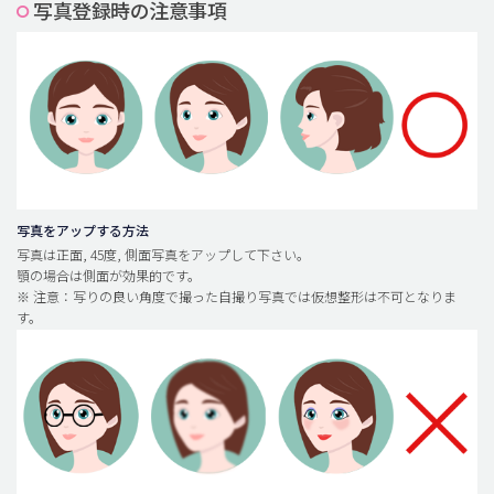
写真登録時の注意事項
脂肪吸引 (大容量)
メンズ整形
idリアルストーリー
idニュース
病院紹介
安全整形
写真をアップする方法
写真は正面, 45度, 側面写真をアップして下さい。
料金一覧
顎の場合は側面が効果的です。
※ 注意：写りの良い角度で撮った自撮り写真では仮想整形は不可となりま
ご相談のお問い合わせ
す。