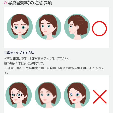
写真登録時の注意事項
脂肪吸引 (大容量)
メンズ整形
idリアルストーリー
idニュース
病院紹介
安全整形
写真をアップする方法
写真は正面, 45度, 側面写真をアップして下さい。
料金一覧
顎の場合は側面が効果的です。
※ 注意：写りの良い角度で撮った自撮り写真では仮想整形は不可となりま
ご相談のお問い合わせ
す。