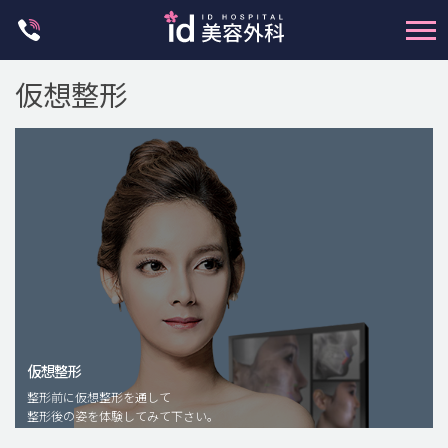
Skip
to
content
仮想整形
輪郭整形
両顎手術
鼻整形
二重・目元整形
仮想整形
脂肪注入(アンチエイジング)
整形前に仮想整形を通して
豊胸手術・バストアップ
整形後の姿を体験してみて下さい。
プチ整形