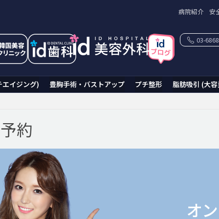
病院紹介
安
03-6868
チエイジング)
豊胸手術・バストアップ
プチ整形
脂肪吸引 (大容
ン予約
オン