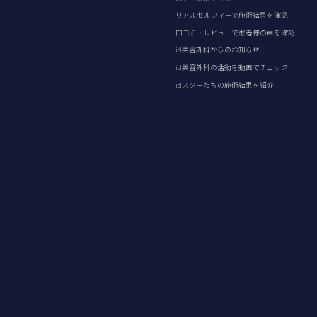
リアルセルフィーで施術結果を確認
口コミ・レビューで患者様の声を確認
id美容外科からのお知らせ
id美容外科の活動を動画でチェック
idスターたちの施術結果を紹介