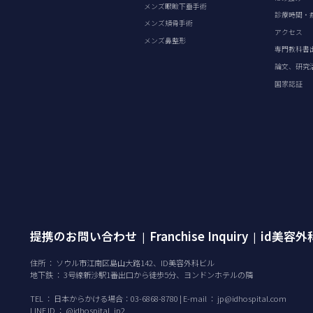
メンズ眼瞼下垂手術
診療時間・
メンズ頬骨手術
アクセス
メンズ鼻整形
専門教科書
論文、研究
国家認証
提携のお問い合わせ
Franchise Inquiry
id美容
|
|
住所 ： ソウル市江南区島山大路142、ID美容外科ビル
地下鉄 ： 3号線新沙駅1番出口から徒歩5分、ヨンドンホテルの隣
TEL ：
日本からかける場合：03-6868-8780 | E-mail ：
jp@idhospital.com
LINE ID ： @idhospital_jp2