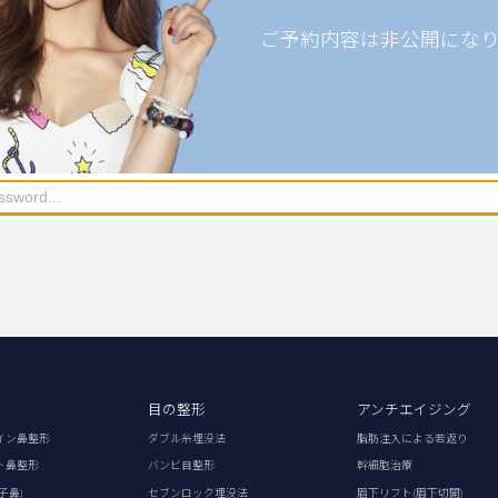
ご予約内容は非公開にな
目の整形
アンチエイジング
イン鼻整形
ダブル糸埋没法
脂肪注入による若返り
ト鼻整形
バンビ目整形
幹細胞治療
子鼻)
セブンロック埋没法
眉下リフト(眉下切開)