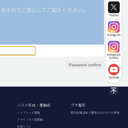
りますのでご安心してご記入ください。
Twitter
Instagram
Instagram
(clinic)
Password confirm
YouTube
バスト形成・豊胸術
プチ整形
ハイブリッド豊胸
筋肉収縮注射で理想の仕上がりを実現
アナトミカル型豊胸
乳房リフト