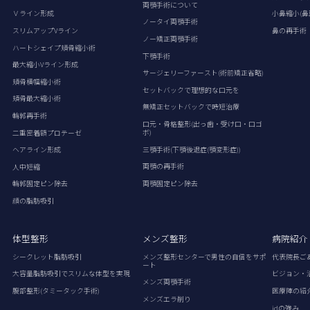
両顎手術について
Ｖライン形成
小鼻縮小(鼻
ノータイ両顎手術
スリムアップVライン
鼻の再手術
ノー矯正両顎手術
ハートシェイプ頬骨縮小術
下顎手術
最大縮小Vライン形成
サージェリーファースト(術前矯正省略)
頬骨横幅縮小術
セットバックで理想的な口元を
頬骨最大縮小術
無矯正セットバックで時短治療
輪郭再手術
口元・骨格整形(出っ歯・受け口・口ゴ
ボ)
二重密着額プロテーゼ
三顎手術(下顎後退症(顎変形症))
ヘアライン形成
両顎の再手術
人中短縮
両顎固定ピン除去
輪郭固定ピン除去
顔の脂肪吸引
体型整形
メンズ整形
病院紹介
シークレット脂肪吸引
メンズ整形センターで男性の自信をサポ
代表院長ご
ート
大容量脂肪吸引でスリムな体型を実現
ビジョン・
メンズ両顎手術
腹部整形(タミータック手術)
医療陣の紹
メンズエラ削り
idの強み