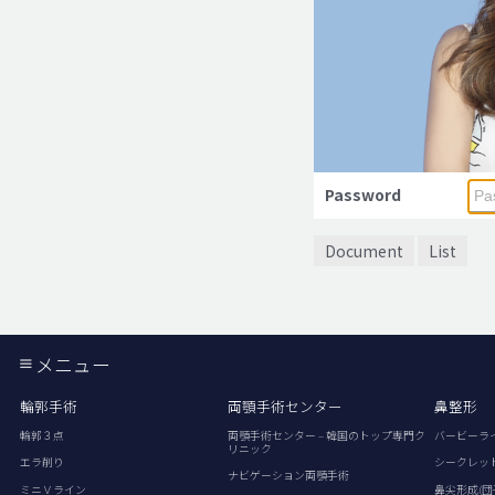
Password
Document
List
メニュー
輪郭手術
両顎手術センター
鼻整形
輪郭３点
両顎手術センター – 韓国のトップ専門ク
バービーラ
リニック
エラ削り
シークレッ
ナビゲーション両顎手術
ミニＶライン
鼻尖形成(団