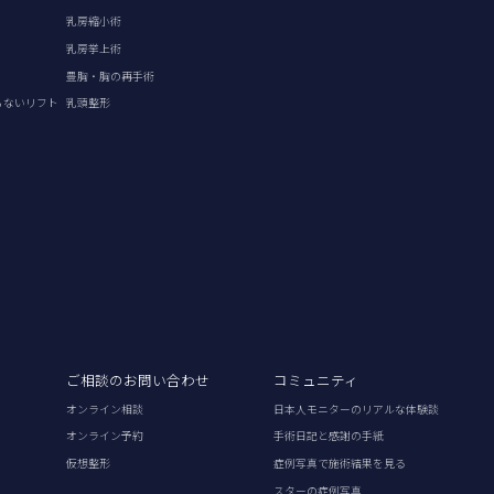
乳房縮小術
乳房挙上術
豊胸・胸の再手術
らないリフト
乳頭整形
ご相談のお問い合わせ
コミュニティ
オンライン相談
日本人モニターのリアルな体験談
オンライン予約
手術日記と感謝の手紙
仮想整形
症例写真で施術結果を見る
スターの症例写真