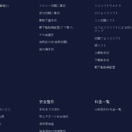
翼縮小)
スキニー切開二重術
ミニリフトウルトラ
部分切開二重術
V3フェイスリフト
眼瞼下垂手術
ミニ切開リフト
眼下脂肪再配置(クマ取り)
VLフェイスリフトによる切
アップ
デカ目整形
切開フェイスリフト
目尻拡大術(目尻切開)
額リフト
目の再手術
上眼瞼手術
下眼瞼手術
眼下脂肪再配置
安全整形
料金一覧
あいさつ
手術までの流れ
id美容外科 料金一覧
沿革
安心サポート総合検診
介
骨密度検査
検査項目の詳細案内