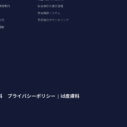
病院案内
総合検診の進行過程
安全麻酔システム
出刊
手術後のカウンセリング
活動
外科 プライバシーポリシー
id皮膚科
|