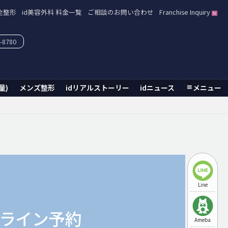
全整形
id美容外科 料金一覧
ご相談のお問い合わせ
Franchise Inquiry
-8780
量)
メンズ整形
idリアルストーリー
idニュース
メニュー
Line
ライン予約
Ameba