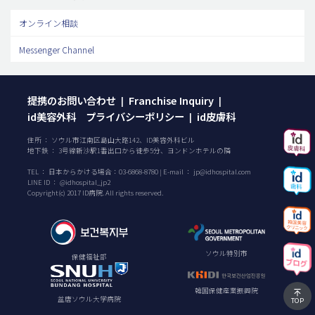
オンライン相談
Messenger Channel
提携のお問い合わせ
Franchise Inquiry
|
|
id美容外科 プライバシーポリシー
id皮膚科
|
住所 ： ソウル市江南区島山大路142、ID美容外科ビル
地下鉄 ： 3号線新沙駅1番出口から徒歩5分、ヨンドンホテルの隣
TEL ：
日本からかける場合：
03-6868-8780
| E-mail ：
jp@idhospital.com
LINE ID ： @idhospital_jp2
Copyright(c) 2017 ID病院. All rights reserved.
ソウル特別市
保健福祉部
韓国保健産業振興院
盆唐ソウル大学病院
TOP