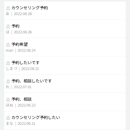
カウンセリング予約
脂肪吸引 (大容量)
あ
|
2022.08.28
メンズ整形
予約
idリアルストーリー
ほ
|
2022.08.26
idニュース
予約希望
病院紹介
mari
|
2022.08.24
安全整形
予約したいです
しまづ
|
2022.08.21
料金一覧
ご相談のお問い合わせ
予約、相談したいです
れ
|
2022.07.01
予約、相談
ほね
|
2022.06.22
カウンセリング予約したい
まな
|
2022.06.21