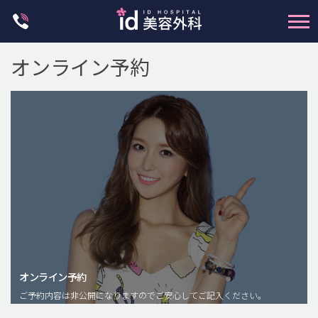
Skip
to
content
オンライン予約
輪郭整形
両顎手術
鼻整形
二重・目元整形
脂肪注入(アンチエイジング)
オンライン予約
豊胸手術・バストアップ
ご予約内容は非公開になりますのでご安心してご記入ください。
プチ整形