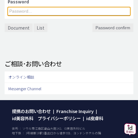
Password
脂肪吸引 (大容量)
メンズ整形
Document
List
Password confirm
idリアルストーリー
idニュース
病院紹介
ご相談･お問い合わせ
安全整形
料金一覧
オンライン相談
ご相談のお問い合わせ
Messenger Channel
提携のお問い合わせ
Franchise Inquiry
|
|
id美容外科 プライバシーポリシー
id皮膚科
|
住所 ： ソウル市江南区島山大路142、ID美容外科ビル
地下鉄 ： 3号線新沙駅1番出口から徒歩5分、ヨンドンホテルの隣