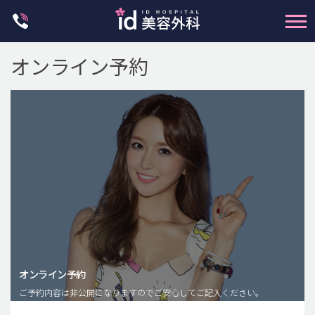
Skip
to
content
オンライン予約
輪郭整形
両顎手術
鼻整形
二重・目元整形
脂肪注入(アンチエイジング)
オンライン予約
豊胸手術・バストアップ
ご予約内容は非公開になりますのでご安心してご記入ください。
プチ整形