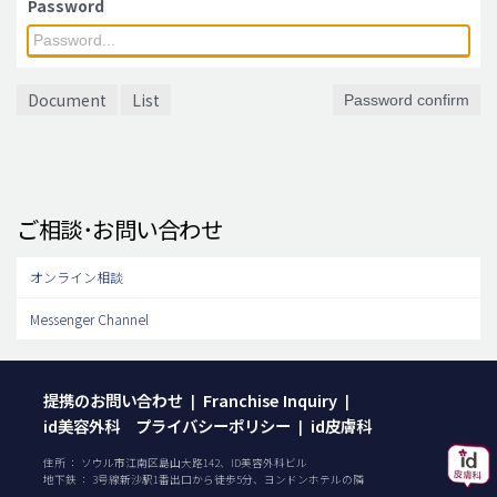
Password
脂肪吸引 (大容量)
メンズ整形
Document
List
Password confirm
idリアルストーリー
idニュース
病院紹介
ご相談･お問い合わせ
安全整形
料金一覧
オンライン相談
ご相談のお問い合わせ
Messenger Channel
提携のお問い合わせ
Franchise Inquiry
|
|
id美容外科 プライバシーポリシー
id皮膚科
|
住所 ： ソウル市江南区島山大路142、ID美容外科ビル
地下鉄 ： 3号線新沙駅1番出口から徒歩5分、ヨンドンホテルの隣