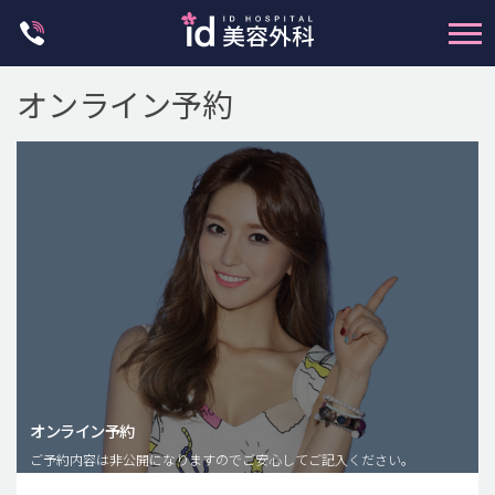
Skip
to
content
オンライン予約
輪郭整形
両顎手術
鼻整形
二重・目元整形
脂肪注入(アンチエイジング)
オンライン予約
豊胸手術・バストアップ
ご予約内容は非公開になりますのでご安心してご記入ください。
プチ整形