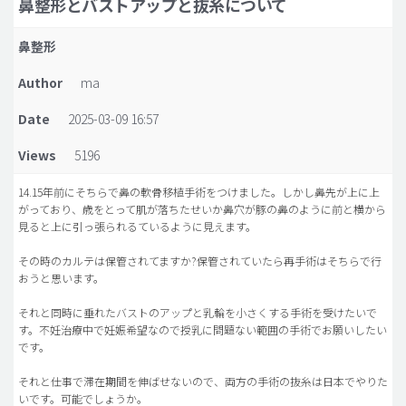
鼻整形とバストアップと抜糸について
脂肪吸引 (大容量)
鼻整形
メンズ整形
Author
ma
idリアルストーリー
Date
2025-03-09 16:57
idニュース
Views
5196
病院紹介
安全整形
14.15年前にそちらで鼻の軟骨移植手術をつけました。しかし鼻先が上に上
がっており、歳をとって肌が落ちたせいか鼻穴が豚の鼻のように前と横から
料金一覧
見ると上に引っ張られるているように見えます。
ご相談のお問い合わせ
その時のカルテは保管されてますか?保管されていたら再手術はそちらで行
おうと思います。
それと同時に垂れたバストのアップと乳輪を小さくする手術を受けたいで
す。不妊治療中で妊娠希望なので授乳に問題ない範囲の手術でお願いしたい
です。
それと仕事で滞在期間を伸ばせないので、両方の手術の抜糸は日本でやりた
いです。可能でしょうか。