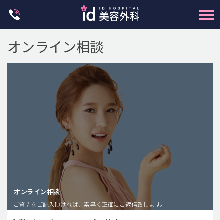
Skip
to
content
オンライン相談
輪郭整形
両顎手術
鼻整形
二重・目元整形
脂肪注入(アンチエイジング)
オンライン相談
豊胸手術・バストアップ
ご質問をご記入頂ければ、素早く正確にご返信致します。
プチ整形