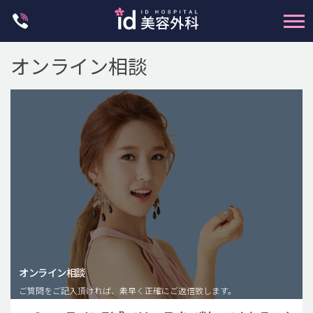
Skip
to
content
オンライン相談
輪郭整形
両顎手術
鼻整形
二重・目元整形
脂肪注入(アンチエイジング)
オンライン相談
豊胸手術・バストアップ
ご質問をご記入頂ければ、素早く正確にご返信致します。
プチ整形