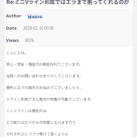
Re:ミニVライン形成ではエラまで削ってくれるのか
脂肪吸引 (大容量)
Author
メンズ整形
Date
2019-02-10 00:56
idリアルストーリー
Views
6076
idニュース
病院紹介
こんにちは。
安全整形
安心・安全・満足のID美容外科でございます。
料金一覧
当院へのお問い合わせありがとうございます。
ご相談のお問い合わせ
顎先とエラの両方がお悩みでございましたら、
Ｖライン形成ですと両方の改善が可能でございます。
ミニＶラインは顎先のみ
エラ削りはエラのみの改善となりますので
それぞれひとつづつ受けて頂くよりも