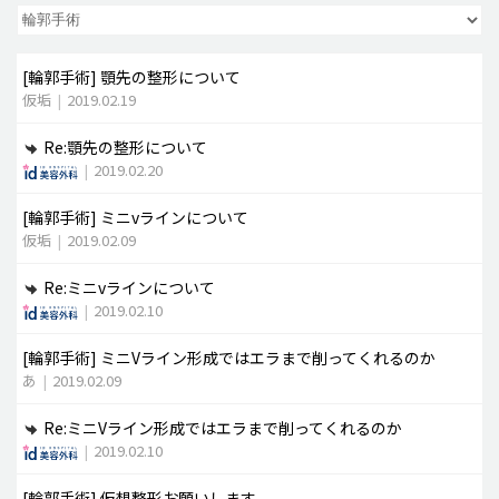
脂肪吸引 (大容量)
[輪郭手術]
顎先の整形について
メンズ整形
仮垢
|
2019.02.19
idリアルストーリー
Re:顎先の整形について
idニュース
|
2019.02.20
病院紹介
[輪郭手術]
ミニvラインについて
安全整形
仮垢
|
2019.02.09
料金一覧
Re:ミニvラインについて
ご相談のお問い合わせ
|
2019.02.10
[輪郭手術]
ミニVライン形成ではエラまで削ってくれるのか
あ
|
2019.02.09
Re:ミニVライン形成ではエラまで削ってくれるのか
|
2019.02.10
[輪郭手術]
仮想整形お願いします