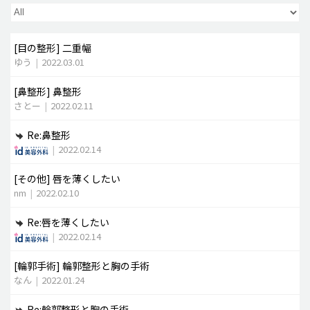
脂肪吸引 (大容量)
[目の整形]
二重幅
メンズ整形
ゆう
|
2022.03.01
idリアルストーリー
[鼻整形]
鼻整形
idニュース
さとー
|
2022.02.11
病院紹介
Re:鼻整形
安全整形
|
2022.02.14
料金一覧
[その他]
唇を薄くしたい
ご相談のお問い合わせ
nm
|
2022.02.10
Re:唇を薄くしたい
|
2022.02.14
[輪郭手術]
輪郭整形と胸の手術
なん
|
2022.01.24
Re:輪郭整形と胸の手術