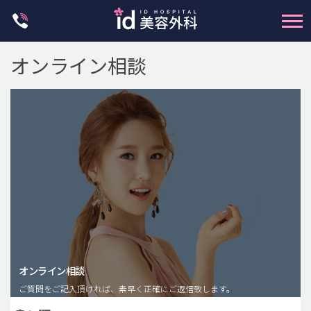
Skip
to
content
オンライン相談
輪郭整形
両顎手術
鼻整形
二重・目元整形
脂肪注入(アンチエイジング)
オンライン相談
豊胸手術・バストアップ
ご質問をご記入頂ければ、素早く正確にご返信致します。
プチ整形