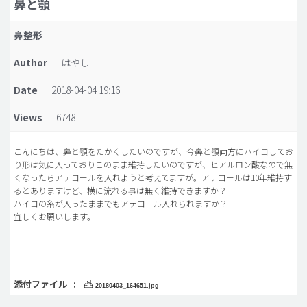
鼻と顎
脂肪吸引 (大容量)
鼻整形
メンズ整形
Author
はやし
idリアルストーリー
Date
2018-04-04 19:16
idニュース
Views
6748
病院紹介
安全整形
こんにちは、鼻と顎をたかくしたいのですが、今鼻と顎両方にハイコしてお
り形は気に入っておりこのまま維持したいのですが、ヒアルロン酸なので無
料金一覧
くなったらアテコールを入れようと考えてますが。アテコールは10年維持す
ご相談のお問い合わせ
るとありますけど、横に流れる事は無く維持できますか？
ハイコの糸が入ったままでもアテコール入れられますか？
宜しくお願いします。
添付ファイル :
20180403_164651.jpg