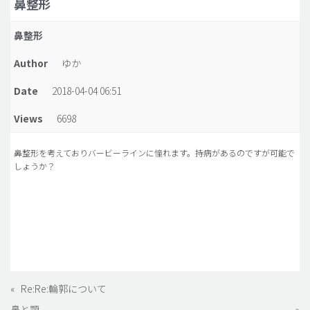
鼻整形
脂肪吸引 (大容量)
鼻整形
メンズ整形
Author
ゆか
idリアルストーリー
Date
2018-04-04 06:51
idニュース
Views
6698
病院紹介
安全整形
鼻整形を考えておりバービーラインに憧れます。持病があるのですが可能で
しょうか？
料金一覧
ご相談のお問い合わせ
«
Re:Re:輪郭について
鼻と顎
»