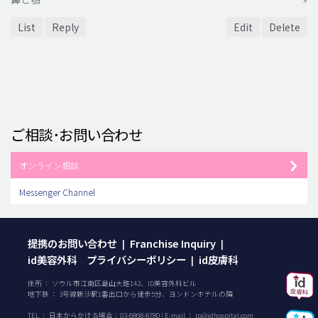
List
Reply
Edit
Delete
ご相談･お問い合わせ
オンライン相談
Messenger Channel
提携のお問い合わせ
Franchise Inquiry
|
|
id美容外科 プライバシーポリシー
id皮膚科
|
住所 ： ソウル市江南区島山大路142、ID美容外科ビル
地下鉄 ： 3号線新沙駅1番出口から徒歩5分、ヨンドンホテルの隣
TEL ：
日本からかける場合：
03-6868-8780
| E-mail ：
jp@idhospital.com