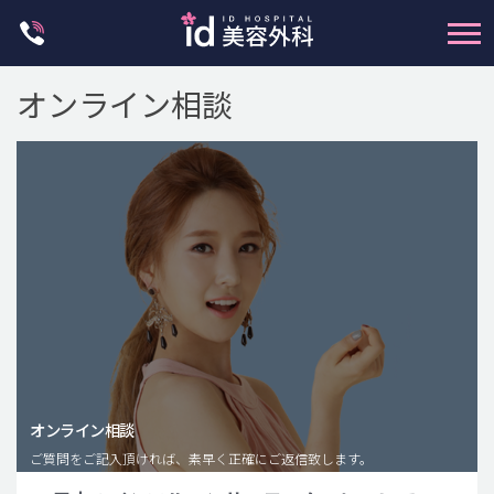
Skip
to
content
オンライン相談
輪郭整形
両顎手術
鼻整形
二重・目元整形
脂肪注入(アンチエイジング)
オンライン相談
豊胸手術・バストアップ
ご質問をご記入頂ければ、素早く正確にご返信致します。
プチ整形