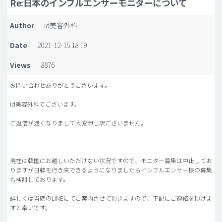
Re:日本のインフルエンサーモニターについて
脂肪吸引 (大容量)
Author
id美容外科
メンズ整形
Date
2021-12-15 18:19
idリアルストーリー
Views
8876
idニュース
病院紹介
お問い合わせありがとうございます。
安全整形
id美容外科でございます。
料金一覧
ご返信が遅くなりまして大変申し訳ございません。
ご相談のお問い合わせ
現在は韓国にお越しいただけない状況ですので、モニター募集は中止してお
りますが日韓を行き来できるようになりましたらインフルエンサー様の募集
も検討しております。
詳しくは当院のLINEにてご案内させて頂きますので、下記にご連絡を頂けま
すと幸いです。