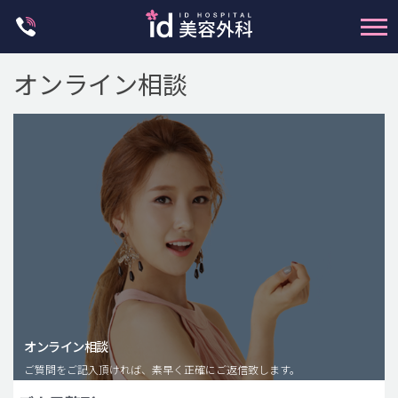
Skip
to
content
オンライン相談
輪郭整形
両顎手術
鼻整形
二重・目元整形
脂肪注入(アンチエイジング)
オンライン相談
豊胸手術・バストアップ
ご質問をご記入頂ければ、素早く正確にご返信致します。
プチ整形