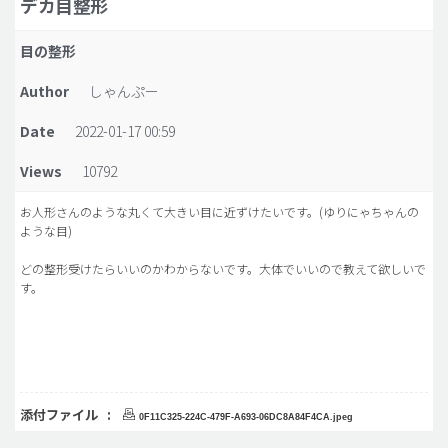
デカ目整形
脂肪吸引 (大容量)
目の整形
メンズ整形
Author
しゃんぷー
idリアルストーリー
Date
2022-01-17 00:59
idニュース
Views
10792
病院紹介
安全整形
お人形さんのような丸くて大きい目に近ずけたいです。(ゆりにゃちゃんの
ような目)
料金一覧
どの整形受けたらいいのかわからないです。大体でいいので教えて欲しいで
ご相談のお問い合わせ
す。
添付ファイル :
0F11C325-224C-479F-A693-06DC8A84F4CA.jpeg