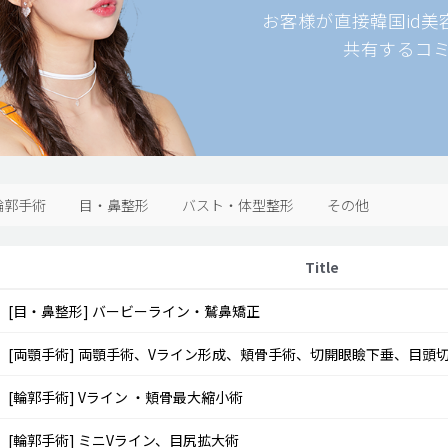
お客様が直接韓国id
共有するコ
輪郭手術
目・鼻整形
バスト・体型整形
その他
Title
[目・鼻整形]
バービーライン・鷲鼻矯正
[両顎手術]
両顎手術、Vライン形成、頬骨手術、切開眼瞼下垂、目頭
[輪郭手術]
Vライン ・頬骨最大縮小術
[輪郭手術]
ミニVライン、目尻拡大術