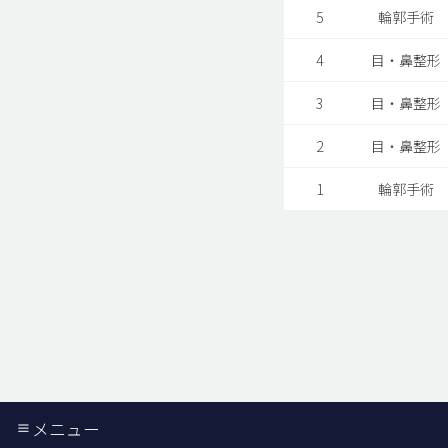
5
輪郭手術
4
目・鼻整形
3
目・鼻整形
2
目・鼻整形
1
輪郭手術
メニュー