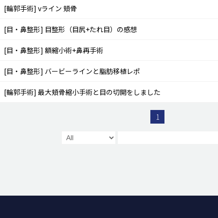
[輪郭手術]
vライン 頬骨
[目・鼻整形]
目整形（目尻+たれ目）の感想
[目・鼻整形]
額縮小術+鼻再手術
[目・鼻整形]
バービーラインと脂肪移植レポ
[輪郭手術]
最大頬骨縮小手術と目の切開をしました
1