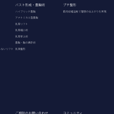
バスト形成・豊胸術
プチ整形
ハイブリッド豊胸
筋肉収縮注射で理想の仕上がりを実現
アナトミカル型豊胸
乳房リフト
乳房縮小術
乳房挙上術
豊胸・胸の再手術
らないリフト
乳頭整形
ご相談のお問い合わせ
コミュニティ