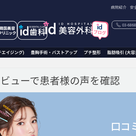
病院紹介
安
03-6868
チエイジング)
豊胸手術・バストアップ
プチ整形
脂肪吸引 (大容
レビューで患者様の声を確認
口コ