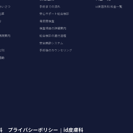
あいさつ
手術までの流れ
id美容外科 料金一覧
沿革
安心サポート総合検診
介
骨密度検査
検査項目の詳細案内
病院案内
総合検診の進行過程
安全麻酔システム
出刊
手術後のカウンセリング
活動
外科 プライバシーポリシー
id皮膚科
|