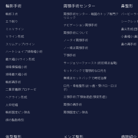
輪郭手術
両顎手術センター
鼻整形
輪郭３点
両顎手術センター – 韓国のトップ専門ク
バービーラ
リニック
エラ削り
シークレッ
ナビゲーション両顎手術
ミニＶライン
鼻尖形成(団
両顎手術について
Ｖライン形成
小鼻縮小(鼻
ノータイ両顎手術
スリムアップVライン
鼻の再手術
ノー矯正両顎手術
ハートシェイプ頬骨縮小術
下顎手術
最大縮小Vライン形成
サージェリーファースト(術前矯正省略)
頬骨横幅縮小術
セットバックで理想的な口元を
頬骨最大縮小術
無矯正セットバックで時短治療
輪郭再手術
口元・骨格整形(出っ歯・受け口・口ゴ
ボ)
二重密着額プロテーゼ
三顎手術(下顎後退症(顎変形症))
ヘアライン形成
両顎の再手術
人中短縮
両顎固定ピン除去
輪郭固定ピン除去
顔の脂肪吸引
体型整形
メンズ整形
病院紹介