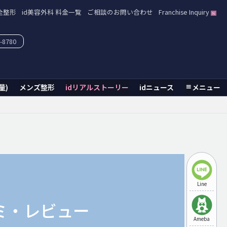
全整形
id美容外科 料金一覧
ご相談のお問い合わせ
Franchise Inquiry
-8780
量)
メンズ整形
idリアルストーリー
idニュース
メニュー
Line
ミ・レビュー
Ameba