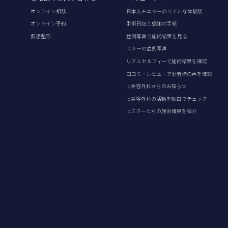
オンライン相談
日本人モニターのリアルな体験談
オンライン予約
手術日記と感謝の手紙
仮想整形
症例写真で施術結果を見る
スターの症例写真
リアルセルフィーで施術結果を確認
口コミ・レビューで患者様の声を確認
id美容外科からのお知らせ
id美容外科の活動を動画でチェック
idスターたちの施術結果を紹介