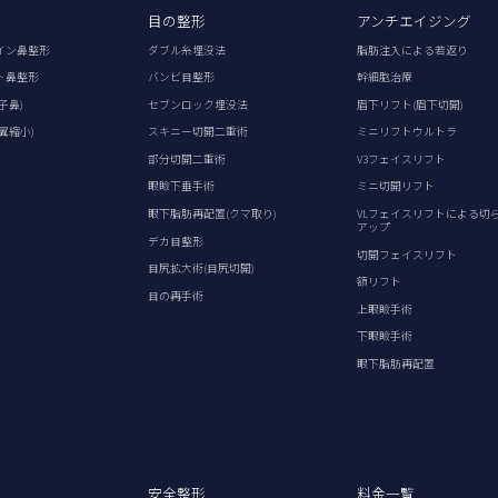
目の整形
アンチエイジング
イン鼻整形
ダブル糸埋没法
脂肪注入による若返り
ト鼻整形
バンビ目整形
幹細胞治療
子鼻)
セブンロック埋没法
眉下リフト(眉下切開)
翼縮小)
スキニー切開二重術
ミニリフトウルトラ
部分切開二重術
V3フェイスリフト
眼瞼下垂手術
ミニ切開リフト
眼下脂肪再配置(クマ取り)
VLフェイスリフトによる切
アップ
デカ目整形
切開フェイスリフト
目尻拡大術(目尻切開)
額リフト
目の再手術
上眼瞼手術
下眼瞼手術
眼下脂肪再配置
安全整形
料金一覧