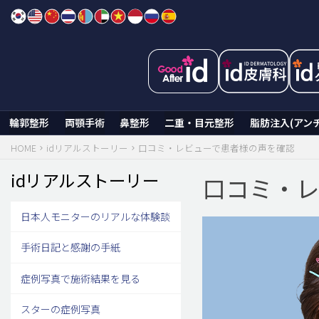
Skip
to
content
輪郭整形
両顎手術
鼻整形
二重・目元整形
脂肪注入(アン
HOME
idリアルストーリー
口コミ・レビューで患者様の声を確認
idリアルストーリー
口コミ・
日本人モニターのリアルな体験談
手術日記と感謝の手紙
症例写真で施術結果を見る
スターの症例写真