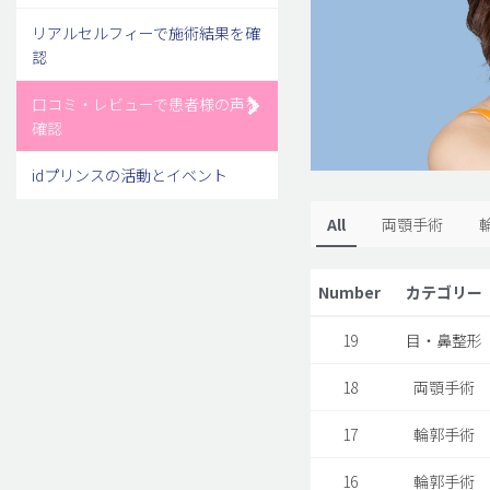
リアルセルフィーで施術結果を確
認
口コミ・レビューで患者様の声を
確認
idプリンスの活動とイベント
All
両顎手術
Number
カテゴリー
19
目・鼻整形
18
両顎手術
17
輪郭手術
16
輪郭手術