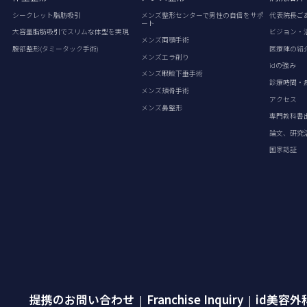
シークレット脂肪吸引
メンズ整形センターで男性の自信をサポ
代表院長ご
ート
大容量脂肪吸引でスリムな体型を実現
ビジョン・
メンズ両顎手術
腹部整形(タミータック手術)
医療陣の紹
メンズエラ削り
idの強み
メンズ眼瞼下垂手術
診療時間・
メンズ頬骨手術
アクセス
メンズ鼻整形
専門教科書
論文、研究
国家認証
提携のお問い合わせ
Franchise Inquiry
id美容
|
|