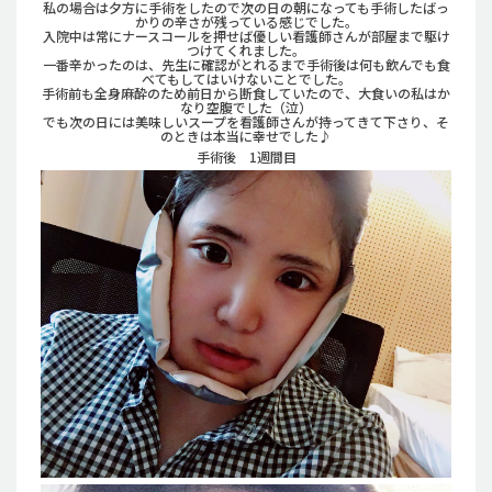
私の場合は夕方に手術をしたので次の日の朝になっても手術したばっ
かりの辛さが残っている感じでした。
入院中は常にナースコールを押せば優しい看護師さんが部屋まで駆け
つけてくれました。
一番辛かったのは、先生に確認がとれるまで手術後は何も飲んでも食
べてもしてはいけないことでした。
手術前も全身麻酔のため前日から断食していたので、大食いの私はか
なり空腹でした（泣）
でも次の日には美味しいスープを看護師さんが持ってきて下さり、そ
のときは本当に幸せでした♪
手術後 1週間目