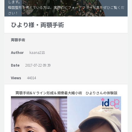
します。
韓国整形を考えている方は、実際のビフォーアフター写真をぜひご覧くだ
脂肪吸引 (大容量)
さい！
メンズ整形
ひより様・両顎手術
idリアルストーリー
両顎手術
idニュース
病院紹介
Author
kaana218
安全整形
Date
2017-07-22 09:39
料金一覧
Views
44014
ご相談のお問い合わせ
両顎手術&Ｖライン形成＆頬骨最大縮小術 ひよりさんの体験談