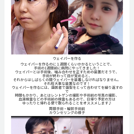
ウェイパーを作る
ウェイパーを作るのに１週間くらいかかるということで、
手術の1週間前に病院にやってきました！
ウェイパーとは手術後、噛み合わせを正すための装置だそうで、
手術が終わって目が覚めると、
それからはしばらくの間ウェイパーを装着しなければなりません。
それ程大事な装置なのです！
ウェイパーを作るには、歯医者で歯型をとって合わせてを繰り返すの
で
時間もかかり、あとはレントゲンの撮影や手術前の写真の撮影、
血液検査などの手術前の検査もあるので、日帰り予定の方は
ゆったりと帰れる便で取られることをオススメします♪
両顎手術・輪郭手術前
カウンセリングの様子