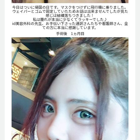
今日はついに帰国の日です。マスクをつけずに飛行機に乗りました。
ウェイパーとゴムで固定していたためお話は出来ませんでしたが見た
感じは結構落ちつきました！
私は腫れが本当に少なくてラッキーでした♪
id美容外科の先生、お手伝い下さった通訳さんたちや看護師さん、全
ての方に本当に感謝しています。
手術後 1ヵ月目