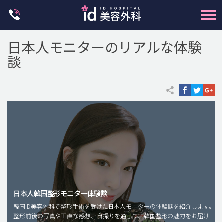
Skip
to
content
日本人モニターのリアルな体験
談
輪郭整形
両顎手術
鼻整形
二重・目元整形
脂肪注入(アンチエイジング)
日本人韓国整形モニター体験談
豊胸手術・バストアップ
韓国ID美容外科で整形手術を受けた日本人モニターの体験談を紹介します。
整形前後の写真や正直な感想、自撮りを通じて、韓国整形の魅力をお届け
プチ整形