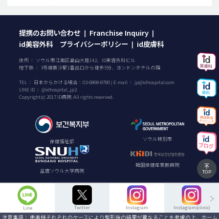
提携のお問い合わせ
Franchise Inquiry
|
|
id美容外科 プライバシーポリシー
id皮膚科
|
住所 ： ソウル市江南区島山大路142、ID美容外科ビル
地下鉄 ： 3号線新沙駅1番出口から徒歩5分、ヨンドンホテルの隣
TEL ：
日本からかける場合：
03-6868-8780
| E-mail ：
jp@idhospital.com
LINE ID ： @idhospital_jp2
Copyright(c) 2017 ID病院. All rights reserved.
ソウル特別市
保健福祉部
韓国保健産業振興院
盆唐ソウル大学病院
TOP
Twitter
Instagram
Instagram(clinic)
Line
注意事項： 患者様それぞれのケースにより整形後の結果が異なることを考慮の上、ホーム