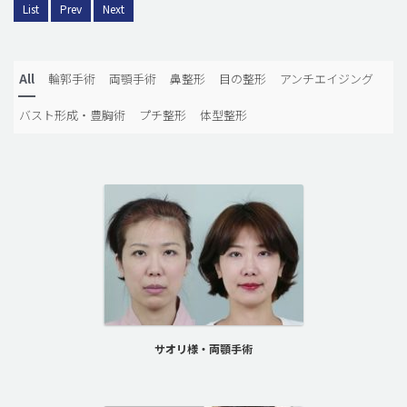
List
Prev
Next
All
輪郭手術
両顎手術
鼻整形
目の整形
アンチエイジング
バスト形成・豊胸術
プチ整形
体型整形
サオリ様・両顎手術