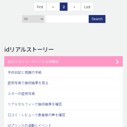
First
«
2
»
Last
Search
idリアルストーリー
日本人モニターのリアルな体験談
手術日記と感謝の手紙
症例写真で施術結果を見る
スターの症例写真
リアルセルフィーで施術結果を確認
口コミ・レビューで患者様の声を確認
idプリンスの活動とイベント